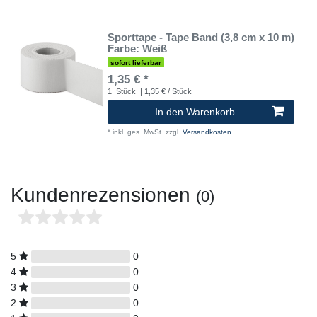
Sporttape - Tape Band (3,8 cm x 10 m)
Farbe: Weiß
sofort lieferbar
1,35 € *
1
Stück
| 1,35 € / Stück
In den Warenkorb
*
inkl. ges. MwSt.
zzgl.
Versandkosten
Kundenrezensionen
(0)
5
0
4
0
3
0
2
0