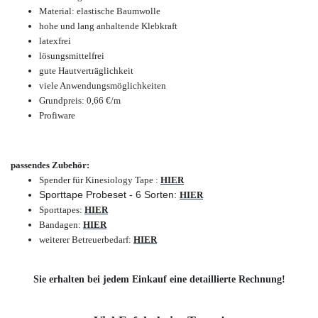
Material: elastische Baumwolle
hohe und lang anhaltende Klebkraft
latexfrei
lösungsmittelfrei
gute Hautverträglichkeit
viele Anwendungsmöglichkeiten
Grundpreis: 0,66 €/m
Profiware
passendes Zubehör:
Spender für Kinesiology Tape :
HIER
Sporttape Probeset - 6 Sorten:
HIER
Sporttapes:
HIER
Bandagen:
HIER
weiterer Betreuerbedarf:
HIER
Sie erhalten bei jedem Einkauf eine detaillierte Rechnung!