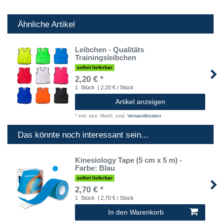
Ähnliche Artikel
Leibchen - Qualitäts
Trainingsleibchen
sofort lieferbar
2,20 € *
1
Stück
| 2,20 € / Stück
Artikel anzeigen
*
inkl. ges. MwSt.
zzgl.
Versandkosten
Das könnte noch interessant sein...
Kinesiology Tape (5 cm x 5 m) -
Farbe: Blau
sofort lieferbar
2,70 € *
1
Stück
| 2,70 € / Stück
In den Warenkorb