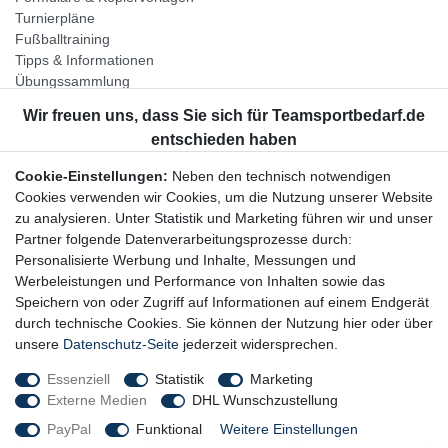
Turnierpläne
Fußballtraining
Tipps & Informationen
Übungssammlung
Unternehmen
Jobs
Partnerprogramm
Cookie-Einstellungen:
Neben den technisch notwendigen
Widerrufsrecht
Cookies verwenden wir Cookies, um die Nutzung unserer Website
zu analysieren. Unter Statistik und Marketing führen wir und unser
Bestellung widerrufen
Partner folgende Datenverarbeitungsprozesse durch:
Datenschutzerklärung
Personalisierte Werbung und Inhalte, Messungen und
AGB
Werbeleistungen und Performance von Inhalten sowie das
Impressum
Speichern von oder Zugriff auf Informationen auf einem Endgerät
durch technische Cookies. Sie können der Nutzung hier oder über
Newsletter
unsere
Datenschutz-Seite
jederzeit widersprechen.
Gerne halten wir Sie auf dem Laufenden, hier geht es zur:
Essenziell
Statistik
Marketing
Externe Medien
DHL Wunschzustellung
Newsletter-Anmeldung
PayPal
Funktional
Weitere Einstellungen