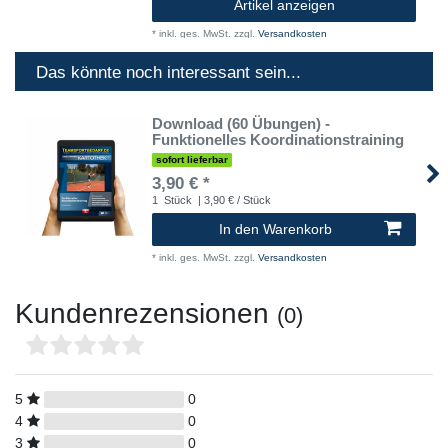
Artikel anzeigen
*
inkl. ges. MwSt.
zzgl.
Versandkosten
Das könnte noch interessant sein...
Download (60 Übungen) -
Funktionelles Koordinationstraining
sofort lieferbar
3,90 € *
1
Stück
| 3,90 € / Stück
In den Warenkorb
*
inkl. ges. MwSt.
zzgl.
Versandkosten
Kundenrezensionen
(0)
5
0
4
0
3
0