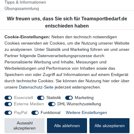
Tipps & Informationen
Übungssammlung
Unternehmen
Jobs
Partnerprogramm
Cookie-Einstellungen:
Neben den technisch notwendigen
Widerrufsrecht
Cookies verwenden wir Cookies, um die Nutzung unserer Website
zu analysieren. Unter Statistik und Marketing führen wir und unser
Bestellung widerrufen
Partner folgende Datenverarbeitungsprozesse durch:
Datenschutzerklärung
Personalisierte Werbung und Inhalte, Messungen und
AGB
Werbeleistungen und Performance von Inhalten sowie das
Impressum
Speichern von oder Zugriff auf Informationen auf einem Endgerät
durch technische Cookies. Sie können der Nutzung hier oder über
Newsletter
unsere
Datenschutz-Seite
jederzeit widersprechen.
Gerne halten wir Sie auf dem Laufenden, hier geht es zur:
Essenziell
Statistik
Marketing
Externe Medien
DHL Wunschzustellung
Newsletter-Anmeldung
PayPal
Funktional
Weitere Einstellungen
Auswahl
Alle ablehnen
Alle akzeptieren
akzeptieren
© Copyright 2026 Trainingsunterlagen24 GmbH. Alle Rechte vorbehalten.