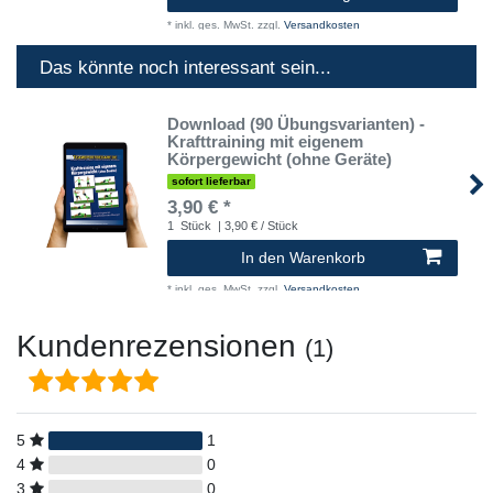
*
inkl. ges. MwSt.
zzgl.
Versandkosten
Das könnte noch interessant sein...
Download (90 Übungsvarianten) -
Krafttraining mit eigenem
Körpergewicht (ohne Geräte)
sofort lieferbar
3,90 € *
1
Stück
| 3,90 € / Stück
In den Warenkorb
*
inkl. ges. MwSt.
zzgl.
Versandkosten
Kundenrezensionen
(1)
5
1
4
0
3
0