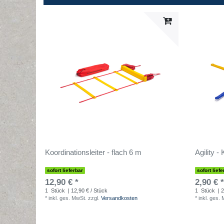
Koordinationsleiter - flach 6 m
Agility -
sofort lieferbar
sofort liefe
12,90 € *
2,90 € *
1
Stück
| 12,90 € / Stück
1
Stück
| 2
*
inkl. ges. MwSt.
zzgl.
Versandkosten
*
inkl. ges.