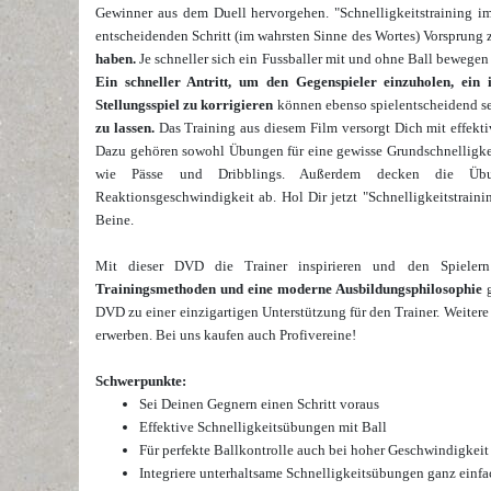
Gewinner aus dem Duell hervorgehen. "Schnelligkeitstraining i
entscheidenden Schritt (im wahrsten Sinne des Wortes) Vorsprung 
haben.
Je schneller sich ein Fussballer mit und ohne Ball bewegen
Ein schneller Antritt, um den Gegenspieler einzuholen, ein 
Stellungsspiel zu korrigieren
können ebenso spielentscheidend s
zu lassen.
Das Training aus diesem Film versorgt Dich mit effekti
Dazu gehören sowohl Übungen für eine gewisse Grundschnelligkeit 
wie Pässe und Dribblings. Außerdem decken die Üb
Reaktionsgeschwindigkeit ab. Hol Dir jetzt "Schnelligkeitstraini
Beine.
Mit dieser DVD die Trainer inspirieren und den Spieler
Trainingsmethoden und eine moderne Ausbildungsphilosophie
g
DVD zu einer einzigartigen Unterstützung für den Trainer. Weiter
erwerben. Bei uns kaufen auch Profivereine!
Schwerpunkte:
Sei Deinen Gegnern einen Schritt voraus
Effektive Schnelligkeitsübungen mit Ball
Für perfekte Ballkontrolle auch bei hoher Geschwindigkeit
Integriere unterhaltsame Schnelligkeitsübungen ganz einfa