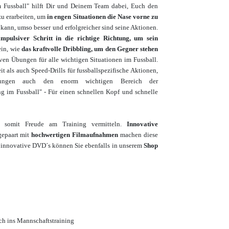
m Fussball" hilft Dir und Deinem Team dabei, Euch den
zu erarbeiten, um
in engen Situationen die Nase vorne zu
 kann, umso besser und erfolgreicher sind seine Aktionen.
impulsiver Schritt in die richtige Richtung, um sein
ein, wie
das kraftvolle Dribbling, um den Gegner stehen
ven Übungen für alle wichtigen Situationen im Fussball.
als auch Speed-Drills für fussballspezifische Aktionen,
ungen auch den enorm wichtigen Bereich der
ng im Fussball" - Für einen schnellen Kopf und schnelle
n somit Freude am Training vermitteln.
Innovative
epaart mit
hochwertigen Filmaufnahmen
machen diese
e innovative DVD´s können Sie ebenfalls in unserem
Shop
ch ins Mannschaftstraining