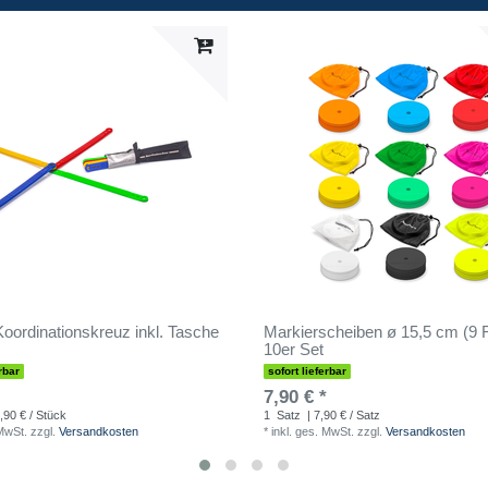
 Koordinationskreuz inkl. Tasche
Markierscheiben ø 15,5 cm (9 F
10er Set
rbar
sofort lieferbar
7,90 € *
,90 € / Stück
1
Satz
| 7,90 € / Satz
 MwSt.
zzgl.
Versandkosten
*
inkl. ges. MwSt.
zzgl.
Versandkosten