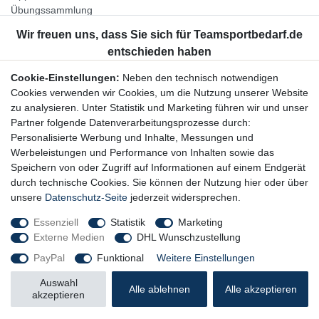
Übungssammlung
Unternehmen
Jobs
Partnerprogramm
Cookie-Einstellungen:
Neben den technisch notwendigen
Widerrufsrecht
Cookies verwenden wir Cookies, um die Nutzung unserer Website
zu analysieren. Unter Statistik und Marketing führen wir und unser
Bestellung widerrufen
Partner folgende Datenverarbeitungsprozesse durch:
Datenschutzerklärung
Personalisierte Werbung und Inhalte, Messungen und
AGB
Werbeleistungen und Performance von Inhalten sowie das
Impressum
Speichern von oder Zugriff auf Informationen auf einem Endgerät
durch technische Cookies. Sie können der Nutzung hier oder über
Newsletter
unsere
Datenschutz-Seite
jederzeit widersprechen.
Gerne halten wir Sie auf dem Laufenden, hier geht es zur:
Essenziell
Statistik
Marketing
Externe Medien
DHL Wunschzustellung
Newsletter-Anmeldung
PayPal
Funktional
Weitere Einstellungen
Auswahl
Alle ablehnen
Alle akzeptieren
akzeptieren
© Copyright 2026 Trainingsunterlagen24 GmbH. Alle Rechte vorbehalten.