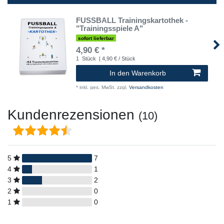
FUSSBALL Trainingskartothek -
"Trainingsspiele A"
sofort lieferbar
4,90 € *
1
Stück
| 4,90 € / Stück
In den Warenkorb
*
inkl. ges. MwSt.
zzgl.
Versandkosten
Kundenrezensionen
(10)
5
7
4
1
3
2
2
0
1
0