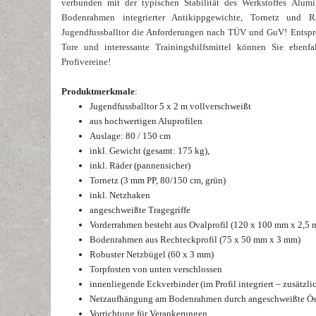
verbunden mit der typischen Stabilität des Werkstoffes Alumi
Bodenrahmen integrierter Antikippgewichte, Tornetz und Räd
Jugendfussballtor die Anforderungen nach TÜV und GuV! Entspr
Tore und interessante Trainingshilfsmittel können Sie eben
Profivereine!
Produktmerkmale
:
Jugendfussballtor 5 x 2 m
vollverschweißt
aus hochwertigen Aluprofilen
Auslage: 80 / 150 cm
inkl. Gewicht (gesamt: 175 kg),
inkl. Räder (pannensicher)
Tornetz (3 mm PP, 80/150 cm, grün)
inkl. Netzhaken
angeschweißte Tragegriffe
Vorderrahmen besteht aus Ovalprofil (120 x 100 mm x 2,5
Bodenrahmen aus Rechteckprofil (75 x 50 mm x 3 mm)
Robuster Netzbügel (60 x 3 mm)
Torpfosten von unten verschlossen
innenliegende Eckverbinder (im Profil integriert – zusätzl
Netzaufhängung am Bodenrahmen durch angeschweißte Ö
Vorrichtung für Verankerungen