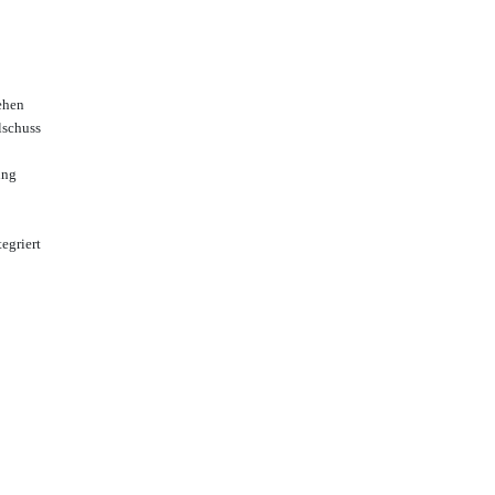
ehen
lschuss
ung
egriert