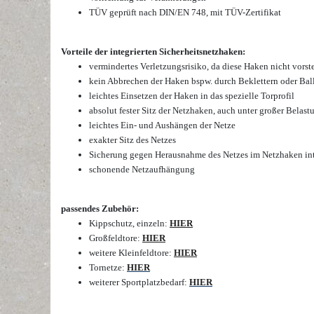
TÜV geprüft nach DIN/EN 748, mit TÜV-Zertifikat
Vorteile der integrierten Sicherheitsnetzhaken:
vermindertes Verletzungsrisiko, da diese Haken nicht vorst
kein Abbrechen der Haken bspw. durch Beklettern oder Bal
leichtes Einsetzen der Haken in das spezielle Torprofil
absolut fester Sitz der Netzhaken,
auch unter großer Belast
leichtes Ein- und Aushängen der Netze
exakter Sitz des Netzes
Sicherung gegen Herausnahme des Netzes im Netzhaken int
schonende Netzaufhängung
passendes Zubehör:
Kippschutz, einzeln:
HIER
Großfeldtore:
HIER
weitere Kleinfeldtore:
HIER
Tornetze:
HIER
weiterer Sportplatzbedarf:
HIER