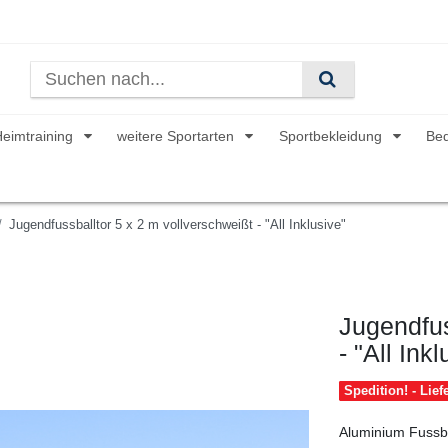
Heimtraining
weitere Sportarten
Sportbekleidung
Be
Jugendfussballtor 5 x 2 m vollverschweißt - "All Inklusive"
Jugendfus
- "All Ink
Spedition! - Lie
Aluminium Fussba