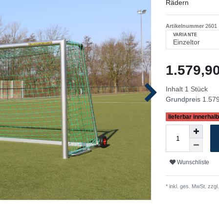
Rädern
Artikelnummer
2601
VARIANTE
1.579,
Inhalt
1
Stück
Grundpreis
1.579
lieferbar innerhal
Wunschliste
* inkl. ges. MwSt. zzgl.