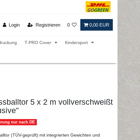
Login
Registrieren
0
0,00 EUR
druckung
T-PRO Cover
Kindersport
sballtor 5 x 2 m vollverschweißt
lusive"
ferung nur nach DE
lltor (TÜV-geprüft) mit integrierten Gewichten und