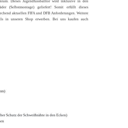
nium. Dieses Jugendfussballtor wird inklusive in den
er (Selbstmontage) geliefert! Somit erfüllt dieses
echend aktuellen FIFA und DFB Anforderungen. Weitere
falls in unseren Shop erwerben. Bei uns kaufen auch
 mm)
icher Schutz der Schweißnähte in den Ecken)
sen