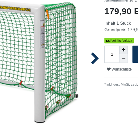
Artikelnummer
1072
179,90
Inhalt
1
Stück
Grundpreis
179,9
sofort lieferbar
Wunschliste
* inkl. ges. MwSt. zzgl.