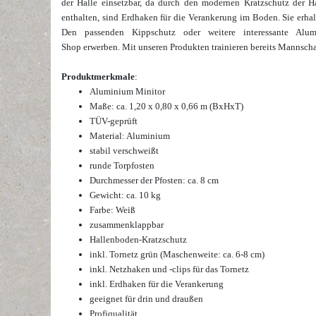
der Halle einsetzbar, da durch den modernen Kratzschutz der H
enthalten, sind Erdhaken für die Verankerung im Boden. Sie erh
Den passenden Kippschutz oder weitere interessante Alum
Shop
erwerben.
Mit unseren Produkten trainieren bereits Mannscha
Produktmerkmale
:
Aluminium Minitor
Maße: ca. 1,20 x 0,80 x 0,66 m (BxHxT)
TÜV-geprüft
Material: Aluminium
stabil verschweißt
runde Torpfosten
Durchmesser der Pfosten: ca. 8 cm
Gewicht: ca. 10 kg
Farbe: Weiß
zusammenklappbar
Hallenboden-
Kratzschutz
inkl. Tornetz grün (Maschenweite: ca. 6-8 cm)
inkl. Netzhaken und -clips für das Tornetz
inkl. Erdhaken für die Verankerung
geeignet für drin und draußen
Profiqualität