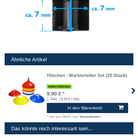
Ähnliche Artikel
Hütchen - Markierteller Set (25 Stück)
sofort lieferbar
9,90 € *
1
Satz
| 9,90 € / Satz
In den Warenkorb
*
inkl. ges. MwSt.
zzgl.
Versandkosten
Das könnte noch interessant sein...