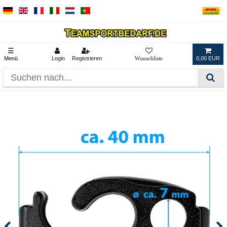
☰
Menü
Login
Registrieren
0,00 EUR