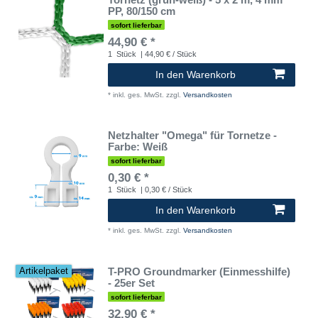
PP, 80/150 cm
sofort lieferbar
44,90 € *
1
Stück
| 44,90 € / Stück
In den Warenkorb
*
inkl. ges. MwSt.
zzgl.
Versandkosten
Netzhalter "Omega" für Tornetze -
Farbe: Weiß
sofort lieferbar
0,30 € *
1
Stück
| 0,30 € / Stück
In den Warenkorb
*
inkl. ges. MwSt.
zzgl.
Versandkosten
T-PRO Groundmarker (Einmesshilfe)
Artikelpaket
- 25er Set
sofort lieferbar
32,90 € *