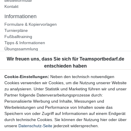
Bestellformular
Kontakt
Informationen
Formulare & Kopiervorlagen
Turnierpläne
Fußballtraining
Tipps & Informationen
Übungssammlung
Unternehmen
Jobs
Partnerprogramm
Cookie-Einstellungen:
Neben den technisch notwendigen
Widerrufsrecht
Cookies verwenden wir Cookies, um die Nutzung unserer Website
zu analysieren. Unter Statistik und Marketing führen wir und unser
Bestellung widerrufen
Partner folgende Datenverarbeitungsprozesse durch:
Datenschutzerklärung
Personalisierte Werbung und Inhalte, Messungen und
AGB
Werbeleistungen und Performance von Inhalten sowie das
Impressum
Speichern von oder Zugriff auf Informationen auf einem Endgerät
durch technische Cookies. Sie können der Nutzung hier oder über
Newsletter
unsere
Datenschutz-Seite
jederzeit widersprechen.
Gerne halten wir Sie auf dem Laufenden, hier geht es zur: