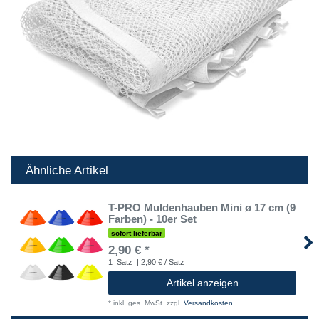
Ähnliche Artikel
T-PRO Muldenhauben Mini ø 17 cm (9
Farben) - 10er Set
sofort lieferbar
2,90 € *
1
Satz
| 2,90 € / Satz
Artikel anzeigen
*
inkl. ges. MwSt.
zzgl.
Versandkosten