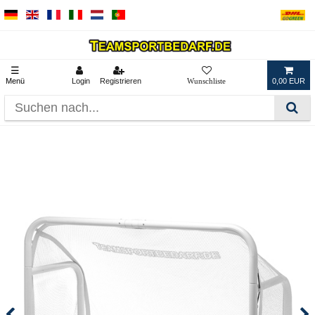
☰
Menü
Login
Registrieren
0,00 EUR