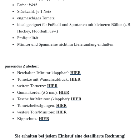
Farbe: Weiß
Stückzahl: je 1 Netz
engmaschiges Tornetz
ideal geeignet für Fußball und Sportarten mit kleineren Bällen (z.B.
Hockey, Floorball, usw.)
Profiqualität
Minitor und Spannleine nicht im Lieferumfang enthalten
passendes Zubehör:
Netzhalter "Minitor-klappbar":
HIER
Tornetze mit Wunschaufdruck:
HIER
weitere Tornetze:
HIER
Gummikordel (ø 5 mm):
HIER
Tasche für Minitore (klappbar):
HIER
Tornetzbefestigungen:
HIER
weitere Tore/Minitore:
HIER
Kippschutz:
HIER
Sie erhalten bei jedem Einkauf eine detaillierte Rechnung!