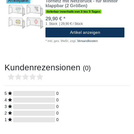
Tornetz mit Netzdruck - für Minitor
Artikelpaket
klappbar (2 Größen)
lieferbar innerhalb von 3 bis 5 Tagen
29,90 € *
1
Stück
| 29,90 € / Stück
Artikel anzeigen
*
inkl. ges. MwSt.
zzgl.
Versandkosten
Kundenrezensionen
(0)
5
0
4
0
3
0
2
0
1
0