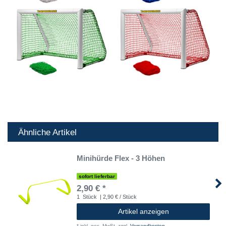
Ähnliche Artikel
Minihürde Flex - 3 Höhen
sofort lieferbar
2,90 € *
1
Stück
| 2,90 € / Stück
Artikel anzeigen
*
inkl. ges. MwSt.
zzgl.
Versandkosten