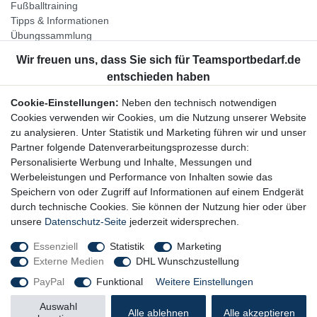
Fußballtraining
Tipps & Informationen
Übungssammlung
Unternehmen
Jobs
Partnerprogramm
Cookie-Einstellungen:
Neben den technisch notwendigen
Widerrufsrecht
Cookies verwenden wir Cookies, um die Nutzung unserer Website
zu analysieren. Unter Statistik und Marketing führen wir und unser
Bestellung widerrufen
Partner folgende Datenverarbeitungsprozesse durch:
Datenschutzerklärung
Personalisierte Werbung und Inhalte, Messungen und
AGB
Werbeleistungen und Performance von Inhalten sowie das
Impressum
Speichern von oder Zugriff auf Informationen auf einem Endgerät
durch technische Cookies. Sie können der Nutzung hier oder über
Newsletter
unsere
Datenschutz-Seite
jederzeit widersprechen.
Gerne halten wir Sie auf dem Laufenden, hier geht es zur:
Essenziell
Statistik
Marketing
Externe Medien
DHL Wunschzustellung
Newsletter-Anmeldung
PayPal
Funktional
Weitere Einstellungen
Auswahl
Alle ablehnen
Alle akzeptieren