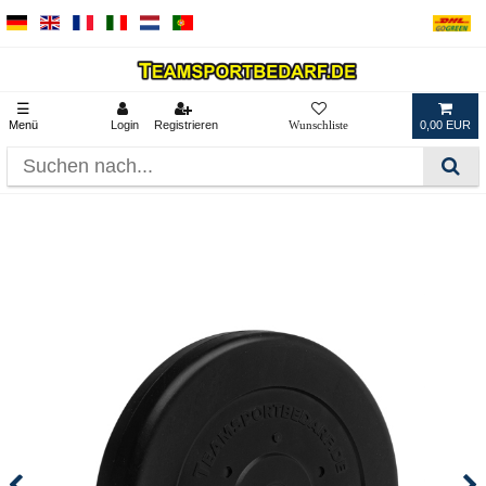
☰
Menü
Login
Registrieren
0,00 EUR