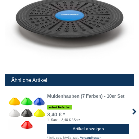
Ähnliche Artikel
Muldenhauben (7 Farben) - 10er Set
sofort lieferbar
3,40 € *
1
Satz
| 3,40 € / Satz
Artikel anzeigen
*
inkl. ges. MwSt.
zzgl.
Versandkosten