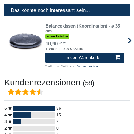
Das könnte noch interessant sein...
Balancekissen (Koordination) - ø 35
cm
sofort lieferbar
10,90 € *
1
Stück
| 10,90 € / Stück
In den Warenkorb
*
inkl. ges. MwSt.
zzgl.
Versandkosten
Kundenrezensionen
(58)
5
36
4
15
3
7
2
0