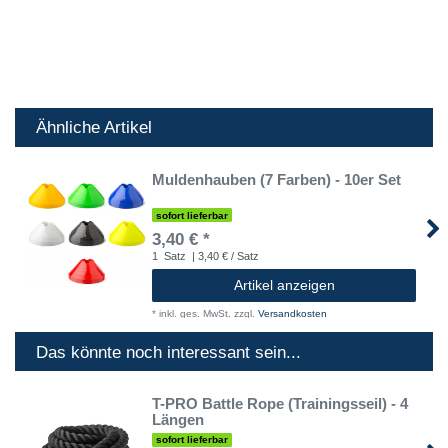
Ähnliche Artikel
Muldenhauben (7 Farben) - 10er Set
sofort lieferbar
3,40 € *
1
Satz
| 3,40 € / Satz
Artikel anzeigen
*
inkl. ges. MwSt.
zzgl.
Versandkosten
Das könnte noch interessant sein...
T-PRO Battle Rope (Trainingsseil) - 4
Längen
sofort lieferbar