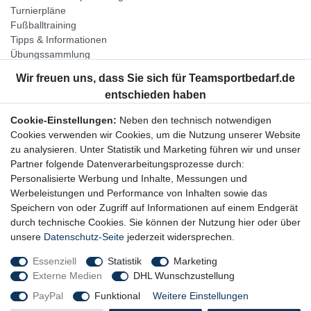
Turnierpläne
Fußballtraining
Tipps & Informationen
Übungssammlung
Unternehmen
Jobs
Partnerprogramm
Cookie-Einstellungen:
Neben den technisch notwendigen
Widerrufsrecht
Cookies verwenden wir Cookies, um die Nutzung unserer Website
zu analysieren. Unter Statistik und Marketing führen wir und unser
Bestellung widerrufen
Partner folgende Datenverarbeitungsprozesse durch:
Datenschutzerklärung
Personalisierte Werbung und Inhalte, Messungen und
AGB
Werbeleistungen und Performance von Inhalten sowie das
Impressum
Speichern von oder Zugriff auf Informationen auf einem Endgerät
durch technische Cookies. Sie können der Nutzung hier oder über
Newsletter
unsere
Datenschutz-Seite
jederzeit widersprechen.
Gerne halten wir Sie auf dem Laufenden, hier geht es zur:
Essenziell
Statistik
Marketing
Externe Medien
DHL Wunschzustellung
Newsletter-Anmeldung
PayPal
Funktional
Weitere Einstellungen