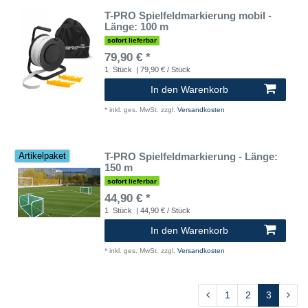
T-PRO Spielfeldmarkierung mobil -
Länge: 100 m
sofort lieferbar
79,90 € *
1
Stück
| 79,90 € / Stück
In den Warenkorb
*
inkl. ges. MwSt.
zzgl.
Versandkosten
T-PRO Spielfeldmarkierung - Länge:
Artikelpaket
150 m
sofort lieferbar
44,90 € *
1
Stück
| 44,90 € / Stück
In den Warenkorb
*
inkl. ges. MwSt.
zzgl.
Versandkosten
1
2
3