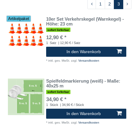
1
2
3
10er Set Verkehrskegel (Warnkegel) -
Artikelpaket
Höhe: 23 cm
sofort lieferbar
12,90 € *
1
Satz
| 12,90 € / Satz
In den Warenkorb
*
inkl. ges. MwSt.
zzgl.
Versandkosten
Spielfeldmarkierung (weiß) - Maße:
40x25 m
sofort lieferbar
34,90 € *
1
Stück
| 34,90 € / Stück
In den Warenkorb
*
inkl. ges. MwSt.
zzgl.
Versandkosten