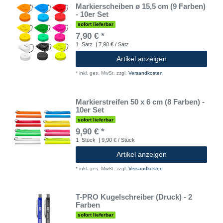
Markierscheiben ø 15,5 cm (9 Farben)
- 10er Set
sofort lieferbar
7,90 € *
1
Satz
| 7,90 € / Satz
Artikel anzeigen
*
inkl. ges. MwSt.
zzgl.
Versandkosten
Markierstreifen 50 x 6 cm (8 Farben) -
10er Set
sofort lieferbar
9,90 € *
1
Stück
| 9,90 € / Stück
Artikel anzeigen
*
inkl. ges. MwSt.
zzgl.
Versandkosten
T-PRO Kugelschreiber (Druck) - 2
Farben
sofort lieferbar