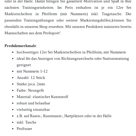
oder in der Halle.
Damit bringen Sie garantiert Motivation und Spaß in Ihre
nächsten Trainingseinheiten. Im Preis enthalten ist je ein 12er Set
Markierscheiben in Pfeilform (mit Nummern) inkl. Tragetasche. Die
p
assenden Trainingsübungen oder weitere Markierungshilfen,
können Sie
ebenfalls in unserem Shop erwerben. Mit unseren Produkten trainieren bereits
Mannschaften aus dem Profisport!
Produktmerkmale
:
hochwertiges
12er Set Markierscheiben in Pfeilform, mit Nummern
ideal für das Anzeigen von Richtungswechseln oder Stationstraining
geeignet
mit Nummern 1-12
Anzahl: 12 Stück
Stärke:
je
ca. 2mm
Farbe: Neongelb
Material: elastischer Kunststoff
robust und belastbar
vielseitig einsetzbar
z.B. auf Rasen-, Kunstrasen-, Hartplätzen oder in der Halle
inkl. Tasche
Profiware