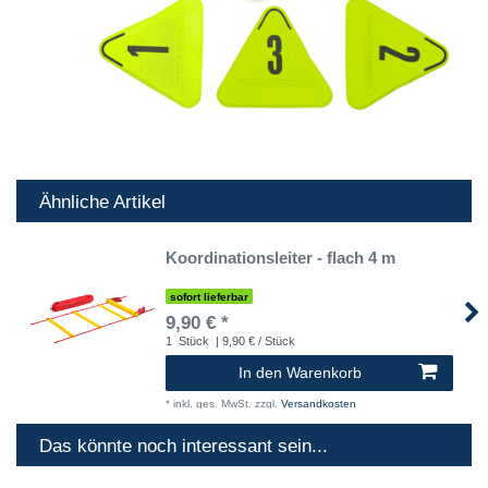
Ähnliche Artikel
Koordinationsleiter - flach 4 m
sofort lieferbar
9,90 € *
1
Stück
| 9,90 € / Stück
In den Warenkorb
*
inkl. ges. MwSt.
zzgl.
Versandkosten
Das könnte noch interessant sein...