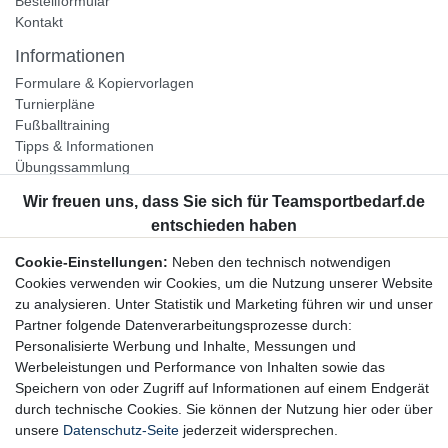
Bestellformular
Kontakt
Informationen
Formulare & Kopiervorlagen
Turnierpläne
Fußballtraining
Tipps & Informationen
Übungssammlung
Unternehmen
Jobs
Partnerprogramm
Cookie-Einstellungen:
Neben den technisch notwendigen
Widerrufsrecht
Cookies verwenden wir Cookies, um die Nutzung unserer Website
zu analysieren. Unter Statistik und Marketing führen wir und unser
Bestellung widerrufen
Partner folgende Datenverarbeitungsprozesse durch:
Datenschutzerklärung
Personalisierte Werbung und Inhalte, Messungen und
AGB
Werbeleistungen und Performance von Inhalten sowie das
Impressum
Speichern von oder Zugriff auf Informationen auf einem Endgerät
durch technische Cookies. Sie können der Nutzung hier oder über
Newsletter
unsere
Datenschutz-Seite
jederzeit widersprechen.
Gerne halten wir Sie auf dem Laufenden, hier geht es zur: