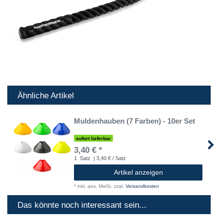
Ähnliche Artikel
Muldenhauben (7 Farben) - 10er Set
sofort lieferbar
3,40 € *
1
Satz
| 3,40 € / Satz
Artikel anzeigen
*
inkl. ges. MwSt.
zzgl.
Versandkosten
Das könnte noch interessant sein...