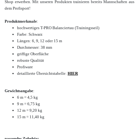
Shop
erwerben.
Mit unseren Produkten trainieren bereits Mannschaften aus
dem Profisport!
Produktmerkmale
:
hochwertiges T-PRO Balanciertau (Trainingsseil)
Farbe: Schwarz
Längen: 6, 9, 12 oder 15 m
Durchmesser: 38 mm
griffige Oberfläche
robuste Qualität
Profiware
detaillierte Übersichtstabelle:
HIER
Gewichtsangabe
:
6 m = 4,5 kg
9 m = 6,75 kg
12 m = 9,20 kg
15 m = 11,40 kg
passendes Zubehör: