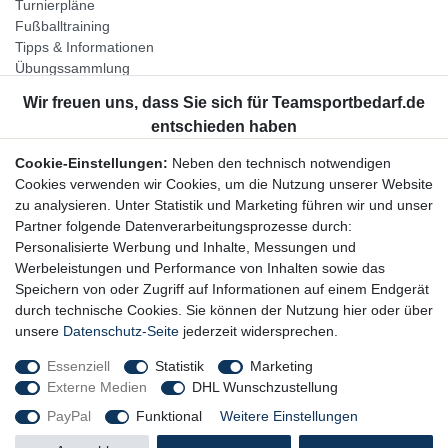
Turnierpläne
Fußballtraining
Tipps & Informationen
Übungssammlung
Unternehmen
Jobs
Partnerprogramm
Cookie-Einstellungen:
Neben den technisch notwendigen
Widerrufsrecht
Cookies verwenden wir Cookies, um die Nutzung unserer Website
zu analysieren. Unter Statistik und Marketing führen wir und unser
Bestellung widerrufen
Partner folgende Datenverarbeitungsprozesse durch:
Datenschutzerklärung
Personalisierte Werbung und Inhalte, Messungen und
AGB
Werbeleistungen und Performance von Inhalten sowie das
Impressum
Speichern von oder Zugriff auf Informationen auf einem Endgerät
durch technische Cookies. Sie können der Nutzung hier oder über
Newsletter
unsere
Datenschutz-Seite
jederzeit widersprechen.
Gerne halten wir Sie auf dem Laufenden, hier geht es zur:
Essenziell
Statistik
Marketing
Externe Medien
DHL Wunschzustellung
Newsletter-Anmeldung
PayPal
Funktional
Weitere Einstellungen