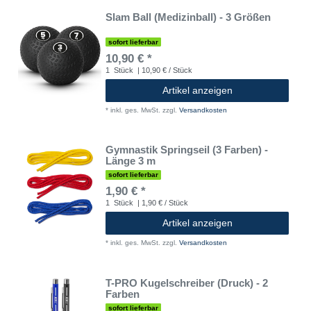
Slam Ball (Medizinball) - 3 Größen
sofort lieferbar
10,90 € *
1
Stück
| 10,90 € / Stück
Artikel anzeigen
*
inkl. ges. MwSt.
zzgl.
Versandkosten
Gymnastik Springseil (3 Farben) -
Länge 3 m
sofort lieferbar
1,90 € *
1
Stück
| 1,90 € / Stück
Artikel anzeigen
*
inkl. ges. MwSt.
zzgl.
Versandkosten
T-PRO Kugelschreiber (Druck) - 2
Farben
sofort lieferbar