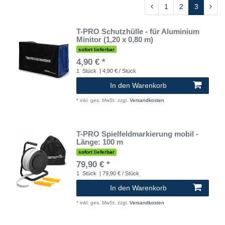
1
2
3
T-PRO Schutzhülle - für Aluminium
Minitor (1,20 x 0,80 m)
sofort lieferbar
4,90 € *
1
Stück
| 4,90 € / Stück
In den Warenkorb
*
inkl. ges. MwSt.
zzgl.
Versandkosten
T-PRO Spielfeldmarkierung mobil -
Länge: 100 m
sofort lieferbar
79,90 € *
1
Stück
| 79,90 € / Stück
In den Warenkorb
*
inkl. ges. MwSt.
zzgl.
Versandkosten