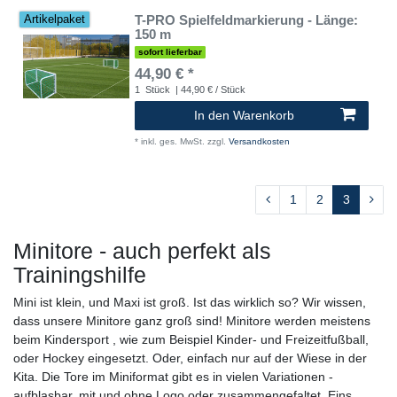
T-PRO Spielfeldmarkierung - Länge:
Artikelpaket
150 m
sofort lieferbar
44,90 € *
1
Stück
| 44,90 € / Stück
In den Warenkorb
*
inkl. ges. MwSt.
zzgl.
Versandkosten
1
2
3
Minitore - auch perfekt als
Trainingshilfe
Mini ist klein, und Maxi ist groß. Ist das wirklich so? Wir wissen,
dass unsere Minitore ganz groß sind! Minitore werden meistens
beim Kindersport , wie zum Beispiel Kinder- und Freizeitfußball,
oder Hockey eingesetzt. Oder, einfach nur auf der Wiese in der
Kita. Die Tore im Miniformat gibt es in vielen Variationen -
aufblasbar, mit und ohne Logo oder zusammengefaltet. Eins