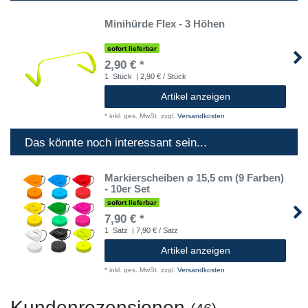
Minihürde Flex - 3 Höhen
sofort lieferbar
2,90 € *
1
Stück
| 2,90 € / Stück
Artikel anzeigen
*
inkl. ges. MwSt.
zzgl.
Versandkosten
Das könnte noch interessant sein...
Markierscheiben ø 15,5 cm (9 Farben)
- 10er Set
sofort lieferbar
7,90 € *
1
Satz
| 7,90 € / Satz
Artikel anzeigen
*
inkl. ges. MwSt.
zzgl.
Versandkosten
Kundenrezensionen