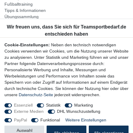
Fußballtraining
Tipps & Informationen
Übungssammlung
Unternehmen
Jobs
Partnerprogramm
Cookie-Einstellungen:
Neben den technisch notwendigen
Widerrufsrecht
Cookies verwenden wir Cookies, um die Nutzung unserer Website
zu analysieren. Unter Statistik und Marketing führen wir und unser
Bestellung widerrufen
Partner folgende Datenverarbeitungsprozesse durch:
Datenschutzerklärung
Personalisierte Werbung und Inhalte, Messungen und
AGB
Werbeleistungen und Performance von Inhalten sowie das
Impressum
Speichern von oder Zugriff auf Informationen auf einem Endgerät
durch technische Cookies. Sie können der Nutzung hier oder über
Newsletter
unsere
Datenschutz-Seite
jederzeit widersprechen.
Gerne halten wir Sie auf dem Laufenden, hier geht es zur:
Essenziell
Statistik
Marketing
Externe Medien
DHL Wunschzustellung
Newsletter-Anmeldung
PayPal
Funktional
Weitere Einstellungen
Auswahl
Alle ablehnen
Alle akzeptieren