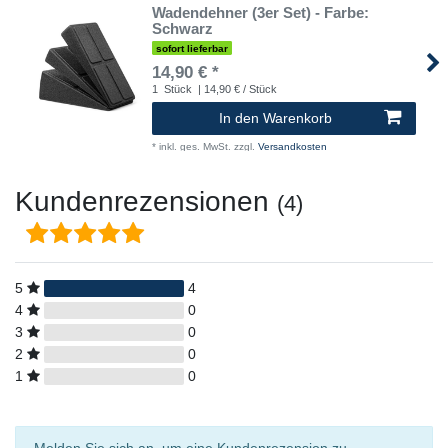
Wadendehner (3er Set) - Farbe:
Schwarz
sofort lieferbar
14,90 € *
1
Stück
| 14,90 € / Stück
In den Warenkorb
*
inkl. ges. MwSt.
zzgl.
Versandkosten
Kundenrezensionen
(4)
5
4
4
0
3
0
2
0
1
0
Melden Sie sich an, um eine Kundenrezension zu