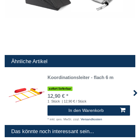
Ähnliche Artikel
Koordinationsleiter - flach 6 m
sofort lieferbar
12,90 € *
1
Stück
| 12,90 € / Stück
In den Warenkorb
*
inkl. ges. MwSt.
zzgl.
Versandkosten
Das könnte noch interessant sein...