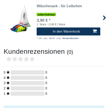
Wäschesack - für Leibchen
sofort lieferbar
3,90 € *
1
Stück
| 3,90 € / Stück
In den Warenkorb
*
inkl. ges. MwSt.
zzgl.
Versandkosten
Kundenrezensionen
(0)
5
0
4
0
3
0
2
0
1
0