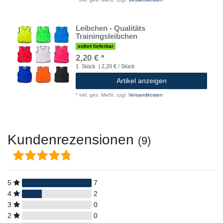
Leibchen - Qualitäts
Trainingsleibchen
sofort lieferbar
2,20 € *
1
Stück
| 2,20 € / Stück
Artikel anzeigen
*
inkl. ges. MwSt.
zzgl.
Versandkosten
Kundenrezensionen
(9)
5
7
4
2
3
0
2
0