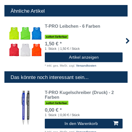
Ähnliche Artikel
T-PRO Leibchen - 6 Farben
sofort lieferbar
1,50 € *
1
Stück
| 1,50 € / Stück
Artikel anzeigen
*
inkl. ges. MwSt.
zzgl.
Versandkosten
Das könnte noch interessant sein...
T-PRO Kugelschreiber (Druck) - 2
Farben
sofort lieferbar
0,00 € *
1
Stück
| 0,00 € / Stück
In den Warenkorb
*
inkl. ges. MwSt.
zzgl.
Versandkosten