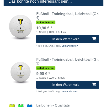
Das könnte noch interessant sein...
Fußball - Trainingsball, Leichtball (Gr.
4)
sofort lieferbar
10,90 € *
1
Stück
| 10,90 € / Stück
In den Warenkorb
*
inkl. ges. MwSt.
zzgl.
Versandkosten
Fußball - Trainingsball, Leichtball (Gr.
3)
sofort lieferbar
9,90 € *
1
Stück
| 9,90 € / Stück
In den Warenkorb
*
inkl. ges. MwSt.
zzgl.
Versandkosten
Leibchen - Qualitäts