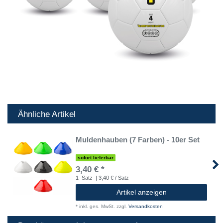
Ähnliche Artikel
Muldenhauben (7 Farben) - 10er Set
sofort lieferbar
3,40 € *
1
Satz
| 3,40 € / Satz
Artikel anzeigen
*
inkl. ges. MwSt.
zzgl.
Versandkosten