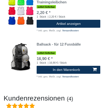
Trainingsleibchen
sofort lieferbar
2,20 € *
1
Stück
| 2,20 € / Stück
Artikel anzeigen
*
inkl. ges. MwSt.
zzgl.
Versandkosten
Ballsack - für 12 Fussbälle
sofort lieferbar
16,90 € *
1
Stück
| 16,90 € / Stück
In den Warenkorb
*
inkl. ges. MwSt.
zzgl.
Versandkosten
Kundenrezensionen
(4)