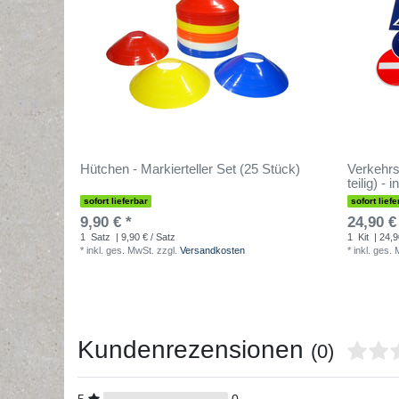
Hütchen - Markierteller Set (25 Stück)
Verkehrs
teilig) - 
sofort lieferbar
sofort liefe
9,90 € *
24,90 €
1
Satz
| 9,90 € / Satz
1
Kit
| 24,90
*
inkl. ges. MwSt.
zzgl.
Versandkosten
*
inkl. ges.
Kundenrezensionen
(0)