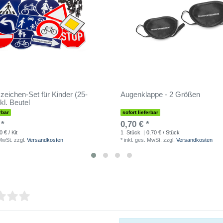
zeichen-Set für Kinder (25-
Augenklappe - 2 Größen
inkl. Beutel
rbar
sofort lieferbar
 *
0,70 € *
 € / Kit
1
Stück
| 0,70 € / Stück
 MwSt.
zzgl.
Versandkosten
*
inkl. ges. MwSt.
zzgl.
Versandkosten