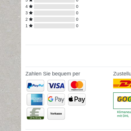
5
0
4
0
3
0
2
0
1
0
Zahlen Sie bequem per
Zustell