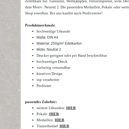
Zertifikate bei Turnieren, Wettkämpfen, Freizeitspielen, uvm.
Der
dem Motiv: Neutral 2. Die passenden Medaillen, Pokale oder weite
Shop erwerben.
Bei uns kaufen auch Profivereine!
Produktmerkmale
:
hochwertige Urkunde
Maße: DIN A4
Material: 250g/m² Edelkarton
Motiv: Neutral 2
Drucker geeignet oder per Hand beschreibbar
hochwertiger Druck
vielseitig verwendbar
kreatives Design
top verarbeitet
Profiware
passendes Zubehör:
weitere Urkunden:
HIER
Pokale:
HIER
Medaillen:
HIER
Trainerbedarf:
HIER