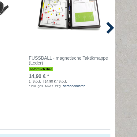
FUSSBALL - magnetische Taktikmappe
Mini-Pok
(Leder)
sofort lieferbar
sofort lief
14,90 € *
0,65 € 
1
Stück
| 14,90 € / Stück
1
Stück
| 
*
inkl. ges. MwSt.
zzgl.
Versandkosten
*
inkl. ges