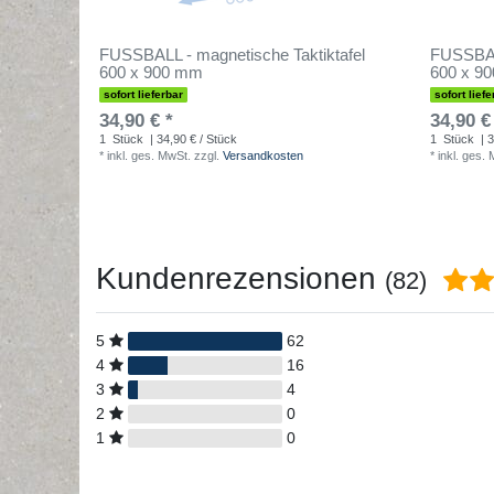
FUSSBALL - magnetische Taktiktafel
FUSSBALL
600 x 900 mm
600 x 90
sofort lieferbar
sofort liefe
34,90 € *
34,90 €
1
Stück
| 34,90 € / Stück
1
Stück
| 3
*
inkl. ges. MwSt.
zzgl.
Versandkosten
*
inkl. ges.
Kundenrezensionen
(82)
5
62
4
16
3
4
2
0
1
0