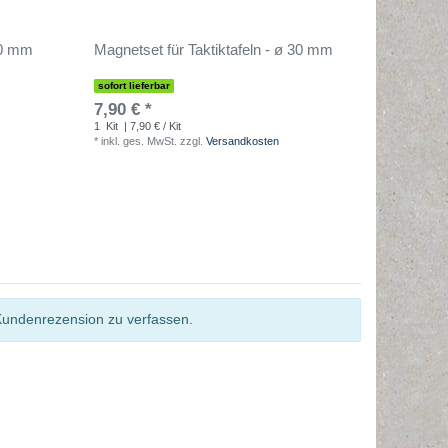
20 mm
Magnetset für Taktiktafeln - ø 30 mm
Whitebo
sofort lieferbar
sofort lief
7,90 € *
2,90 € 
1
Kit
| 7,90 € / Kit
100
Millilit
*
inkl. ges. MwSt.
zzgl.
Versandkosten
*
inkl. ges
Kundenrezension zu verfassen.