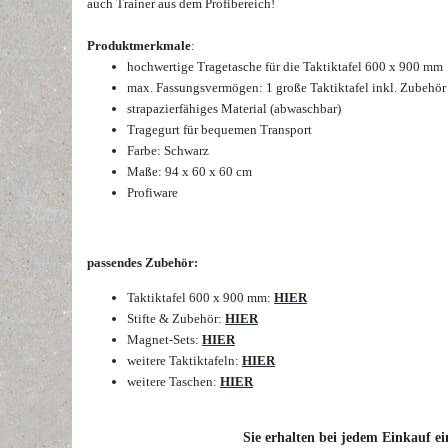
auch Trainer aus dem Profibereich!
Produktmerkmale
:
h
ochwertige Tragetasche für die Taktiktafel 600 x 900 mm
max. Fassungsvermögen: 1 große Taktiktafel inkl. Zubehör
strapazierfähiges Material (abwaschbar)
Tragegurt für bequemen Transport
Farbe: Schwarz
Maße: 94 x 60 x 60 cm
Profiware
passendes Zubehör:
Taktiktafel 600 x 900 mm:
HIER
Stifte & Zubehör:
HIER
Magnet-Sets:
HIER
weitere Taktiktafeln:
HIER
weitere Taschen:
HIER
Sie erhalten bei jedem Einkauf ei