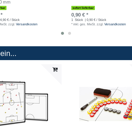
00 mm
rbar
sofort lieferbar
 *
0,90 € *
4,90 € / Stück
1
Stück
| 0,90 € / Stück
 MwSt.
zzgl.
Versandkosten
*
inkl. ges. MwSt.
zzgl.
Versandkosten
in...