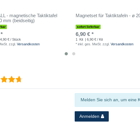
 - magnetische Taktiktafel
Magnetset für Taktiktafeln - ø 
0 mm (beidseitig)
rbar
sofort lieferbar
 *
6,90 € *
4,90 € / Stück
1
Kit
| 6,90 € / Kit
 MwSt.
zzgl.
Versandkosten
*
inkl. ges. MwSt.
zzgl.
Versandkosten
Melden Sie sich an, um eine 
Anmelden