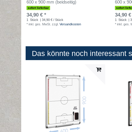
600 x 900 mm (beidseitig)
600 x 9
sofort lieferbar
sofort liefe
34,90 € *
34,90 €
1
Stück
| 34,90 € / Stück
1
Stück
| 3
*
inkl. ges. MwSt.
zzgl.
Versandkosten
*
inkl. ges.
Das könnte noch interessant se