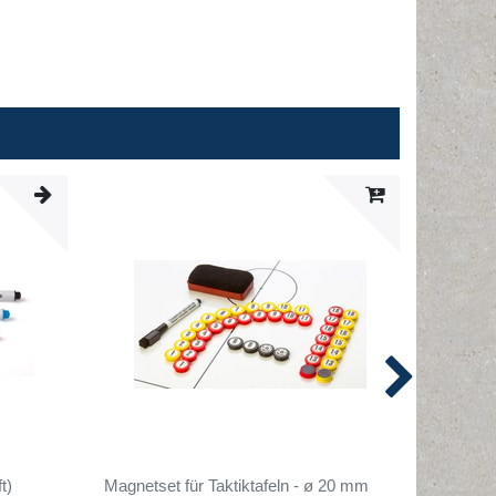
t)
Magnetset für Taktiktafeln - ø 20 mm
Magnetse