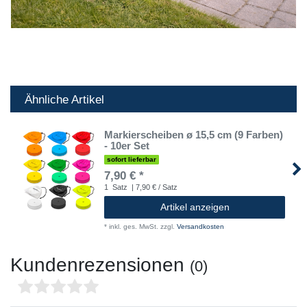
Ähnliche Artikel
Markierscheiben ø 15,5 cm (9 Farben)
- 10er Set
sofort lieferbar
7,90 € *
1
Satz
| 7,90 € / Satz
Artikel anzeigen
*
inkl. ges. MwSt.
zzgl.
Versandkosten
Kundenrezensionen
(0)