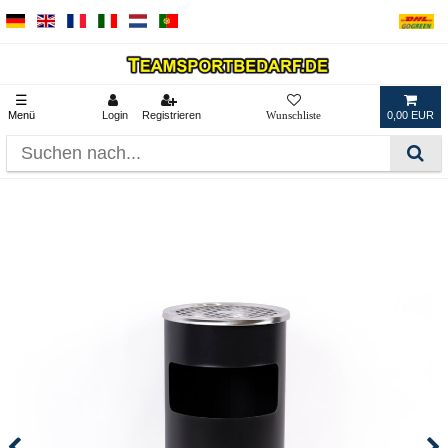
☰
Menü
Login
Registrieren
0,00 EUR