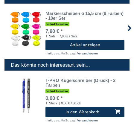
Markierscheiben ø 15,5 cm (9 Farben)
- 10er Set
sofort lieferbar
7,90 € *
1
Satz
| 7,90 € / Satz
Artikel anzeigen
*
inkl. ges. MwSt.
zzgl.
Versandkosten
Das könnte noch interessant sein...
T-PRO Kugelschreiber (Druck) - 2
Farben
sofort lieferbar
0,00 € *
1
Stück
| 0,00 € / Stück
In den Warenkorb
*
inkl. ges. MwSt.
zzgl.
Versandkosten