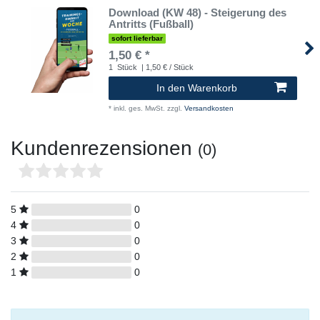
Download (KW 48) - Steigerung des
Antritts (Fußball)
sofort lieferbar
1,50 € *
1
Stück
| 1,50 € / Stück
In den Warenkorb
*
inkl. ges. MwSt.
zzgl.
Versandkosten
Kundenrezensionen
(0)
5
0
4
0
3
0
2
0
1
0