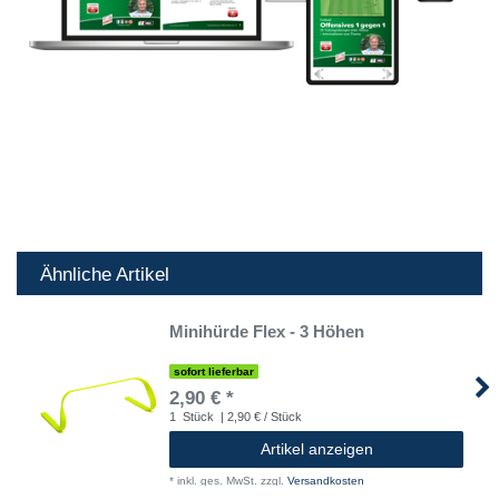
Ähnliche Artikel
Minihürde Flex - 3 Höhen
sofort lieferbar
2,90 € *
1
Stück
| 2,90 € / Stück
Artikel anzeigen
*
inkl. ges. MwSt.
zzgl.
Versandkosten