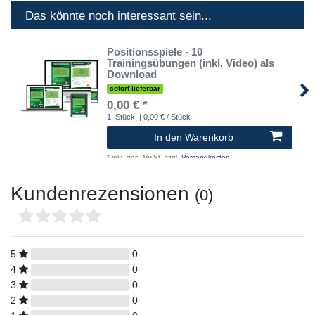
Das könnte noch interessant sein...
Positionsspiele - 10
Trainingsübungen (inkl. Video) als
Download
sofort lieferbar
0,00 € *
1
Stück
| 0,00 € / Stück
In den Warenkorb
*
inkl. ges. MwSt.
zzgl.
Versandkosten
Kundenrezensionen
(0)
5
0
4
0
3
0
2
0