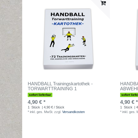
HANDBALL Trainingskartothek -
HANDBAL
TORWARTTRAINING 1
ABWEH
sofort lieferbar
sofort liefe
4,90 € *
4,90 € *
1
Stück
| 4,90 € / Stück
1
Stück
| 4
*
inkl. ges. MwSt.
zzgl.
Versandkosten
*
inkl. ges.