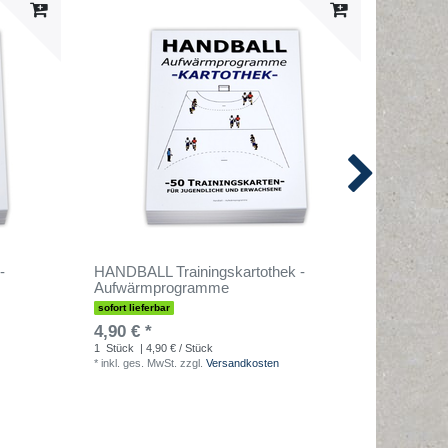
-
HANDBALL Trainingskartothek -
HANDBAL
Aufwärmprogramme
"Grundla
sofort lieferbar
sofort lief
4,90 € *
4,90 € 
1
Stück
| 4,90 € / Stück
1
Stück
| 
*
inkl. ges. MwSt.
zzgl.
Versandkosten
*
inkl. ges