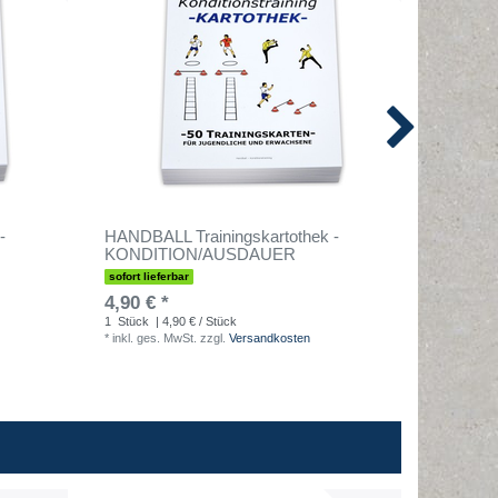
-
HANDBALL Trainingskartothek -
HANDBAL
KONDITION/AUSDAUER
KOMPL
sofort lieferbar
sofort lief
4,90 € *
4,90 € 
1
Stück
| 4,90 € / Stück
1
Stück
| 
*
inkl. ges. MwSt.
zzgl.
Versandkosten
*
inkl. ges