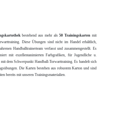
ngskartothek
bestehend aus mehr als
50 Trainingskarten
mit
orwarttraining. Diese Übungen sind
nicht im Handel erhältlich,
fahrenen Handballtrainerteam verfasst und zusammengestellt. Es
iert mit exzellent
animierten Farbgrafiken
, für Jugendliche u.
en mit dem Schwerpunkt Handball-Torwarttraining. Es handelt sich
ingsübungen. Die Karten bestehen aus robustem Karton und sind
iten bereits mit unseren Trainingsmaterialien.