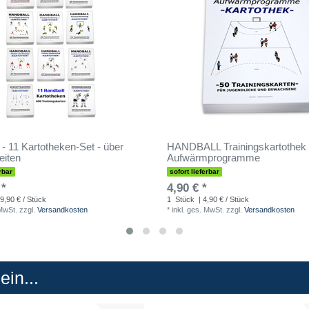
 - 11 Kartotheken-Set - über
HANDBALL Trainingskartothek 
eiten
Aufwärmprogramme
rbar
sofort lieferbar
 *
4,90 € *
9,90 € / Stück
1
Stück
| 4,90 € / Stück
 MwSt.
zzgl.
Versandkosten
*
inkl. ges. MwSt.
zzgl.
Versandkosten
in...