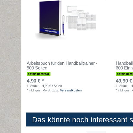
Arbeitsbuch für den Handballtrainer -
Handball
500 Seiten
600 Einh
sofort lieferbar
sofort liefe
4,90 € *
49,90 €
1
Stück
| 4,90 € / Stück
1
Stück
| 4
*
inkl. ges. MwSt.
zzgl.
Versandkosten
*
inkl. ges.
Das könnte noch interessant se