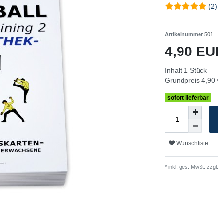
(2)
Artikelnummer
501
4,90 E
Inhalt
1
Stück
Grundpreis
4,90 
sofort lieferbar
Wunschliste
* inkl. ges. MwSt. zzgl.