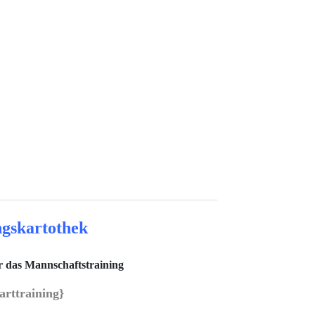
ngskartothek
r das Mannschaftstraining
arttraining
}