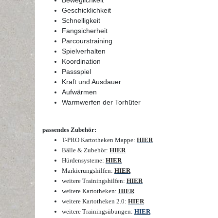
Beweglichkeit
Geschicklichkeit
Schnelligkeit
Fangsicherheit
Parcourstraining
Spielverhalten
Koordination
Passspiel
Kraft und Ausdauer
Aufwärmen
Warmwerfen der Torhüter
passendes Zubehör:
T-PRO Kartotheken Mappe
:
HIER
Bälle & Zubehör
:
HIER
Hürdensysteme
:
HIER
Markierungshilfen
:
HIER
weitere Trainingshilfen
:
HIER
weitere Kartotheken
:
HIER
weitere Kartotheken 2.0
:
HIER
weitere Trainingsübungen
:
HIER