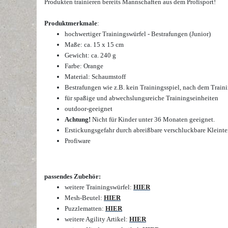
Produkten trainieren bereits Mannschaften aus dem Profisport!
Produktmerkmale
:
hochwertiger
Trainingswürfel - Bestrafungen (Junior)
Maße: ca. 15 x 15 cm
Gewicht: ca. 240 g
Farbe: Orange
Material: Schaumstoff
Bestrafungen wie z.B. kein Trainingsspiel, nach dem Traini
für spaßige und abwechslungsreiche Trainingseinheiten
outdoor-geeignet
Achtung!
Nicht für Kinder unter 36 Monaten geeignet.
Erstickungsgefahr durch abreißbare verschluckbare Kleinte
Profiware
passendes Zubehör:
weitere Trainingswürfel:
HIER
Mesh-Beutel:
HIER
Puzzlematten:
HIER
weitere Agility Artikel:
HIER