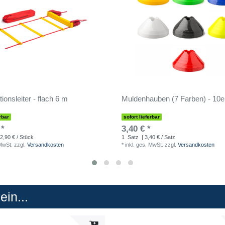
ionsleiter - flach 6 m
Muldenhauben (7 Farben) - 10e
rbar
sofort lieferbar
 *
3,40 € *
2,90 € / Stück
1
Satz
| 3,40 € / Satz
 MwSt.
zzgl.
Versandkosten
*
inkl. ges. MwSt.
zzgl.
Versandkosten
in...