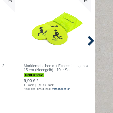
- 2
Markierscheiben mit Fitnessübungen ø
Training
15 cm (Neongelb) - 10er Set
Bewegun
sofort lieferbar
sofort lief
9,90 € *
16,90 €
1
Stück
| 9,90 € / Stück
1
Stück
| 
*
inkl. ges. MwSt.
zzgl.
Versandkosten
*
inkl. ges