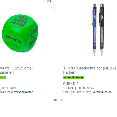
swürfel (15x15 cm) -
T-PRO Kugelschreiber (Druck) 
gsarten
Farben
rbar
sofort lieferbar
0,00 € *
,90 € / Stück
1
Stück
| 0,00 € / Stück
 MwSt.
zzgl.
Versandkosten
*
inkl. ges. MwSt.
zzgl.
Versandkosten