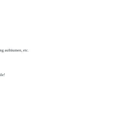
ng aufräumen, etc.
ile!