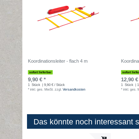
Koordinationsleiter - flach 4 m
Koordinat
sofort lieferbar
sofort liefe
9,90 € *
12,90 €
1
Stück
| 9,90 € / Stück
1
Stück
| 1
*
inkl. ges. MwSt.
zzgl.
Versandkosten
*
inkl. ges.
Das könnte noch interessant se