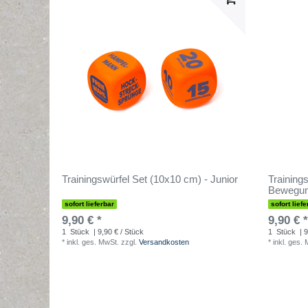
Trainingswürfel Set (10x10 cm) - Junior
Training
Bewegun
sofort lieferbar
sofort liefe
9,90 € *
9,90 € *
1
Stück
| 9,90 € / Stück
1
Stück
| 9
*
inkl. ges. MwSt.
zzgl.
Versandkosten
*
inkl. ges.