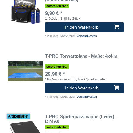
sofort lieferbar
9,90 € *
1
Stück
| 9,90 € / Stück
In den Warenkorb
*
inkl. ges. MwSt.
zzgl.
Versandkosten
T-PRO Torwartplane - Maße: 4x4 m
sofort lieferbar
29,90 € *
16
Quadratmeter
| 1,87 € / Quadratmeter
In den Warenkorb
*
inkl. ges. MwSt.
zzgl.
Versandkosten
T-PRO Spielerpassmappe (Leder) -
Artikelpaket
DIN A6
sofort lieferbar