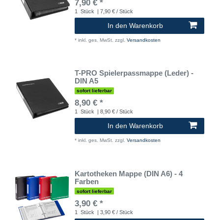
7,90 € *
1
Stück
| 7,90 € / Stück
In den Warenkorb
*
inkl. ges. MwSt.
zzgl.
Versandkosten
T-PRO Spielerpassmappe (Leder) -
DIN A5
sofort lieferbar
8,90 € *
1
Stück
| 8,90 € / Stück
In den Warenkorb
*
inkl. ges. MwSt.
zzgl.
Versandkosten
Kartotheken Mappe (DIN A6) - 4
Farben
sofort lieferbar
3,90 € *
1
Stück
| 3,90 € / Stück