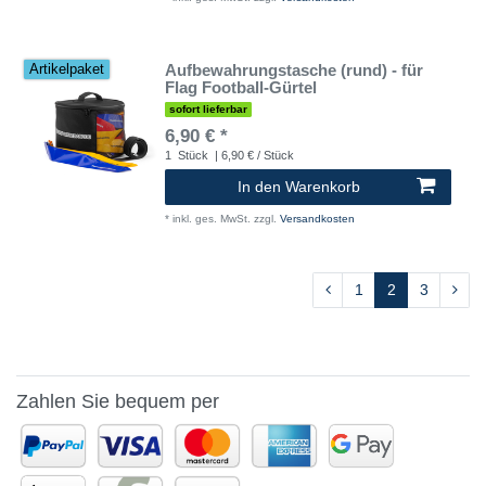
Aufbewahrungstasche (rund) - für
Artikelpaket
Flag Football-Gürtel
sofort lieferbar
6,90 € *
1
Stück
| 6,90 € / Stück
In den Warenkorb
*
inkl. ges. MwSt.
zzgl.
Versandkosten
1
2
3
Zahlen Sie bequem per