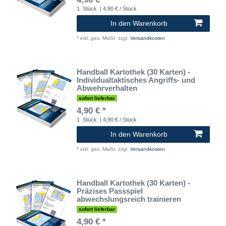
1
Stück
| 4,90 € / Stück
In den Warenkorb
*
inkl. ges. MwSt.
zzgl.
Versandkosten
Handball Kartothek (30 Karten) -
Individualtaktisches Angriffs- und
Abwehrverhalten
sofort lieferbar
4,90 € *
1
Stück
| 4,90 € / Stück
In den Warenkorb
*
inkl. ges. MwSt.
zzgl.
Versandkosten
Handball Kartothek (30 Karten) -
Präzises Passspiel
abwechslungsreich trainieren
sofort lieferbar
4,90 € *