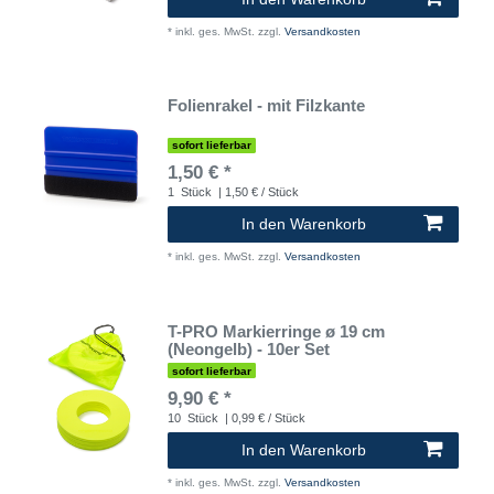
*
inkl. ges. MwSt.
zzgl.
Versandkosten
Folienrakel - mit Filzkante
sofort lieferbar
1,50 € *
1
Stück
| 1,50 € / Stück
In den Warenkorb
*
inkl. ges. MwSt.
zzgl.
Versandkosten
T-PRO Markierringe ø 19 cm
(Neongelb) - 10er Set
sofort lieferbar
9,90 € *
10
Stück
| 0,99 € / Stück
In den Warenkorb
*
inkl. ges. MwSt.
zzgl.
Versandkosten