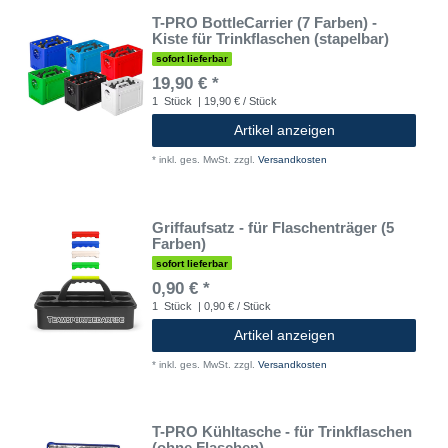
T-PRO BottleCarrier (7 Farben) -
Kiste für Trinkflaschen (stapelbar)
sofort lieferbar
19,90 € *
1
Stück
| 19,90 € / Stück
Artikel anzeigen
*
inkl. ges. MwSt.
zzgl.
Versandkosten
Griffaufsatz - für Flaschenträger (5
Farben)
sofort lieferbar
0,90 € *
1
Stück
| 0,90 € / Stück
Artikel anzeigen
*
inkl. ges. MwSt.
zzgl.
Versandkosten
T-PRO Kühltasche - für Trinkflaschen
(ohne Flaschen)