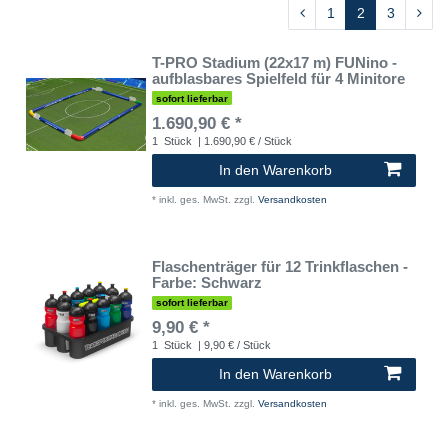
1
2
3
T-PRO Stadium (22x17 m) FUNino -
aufblasbares Spielfeld für 4 Minitore
sofort lieferbar
1.690,90 € *
1
Stück
| 1.690,90 € / Stück
In den Warenkorb
*
inkl. ges. MwSt.
zzgl.
Versandkosten
Flaschenträger für 12 Trinkflaschen -
Farbe: Schwarz
sofort lieferbar
9,90 € *
1
Stück
| 9,90 € / Stück
In den Warenkorb
*
inkl. ges. MwSt.
zzgl.
Versandkosten