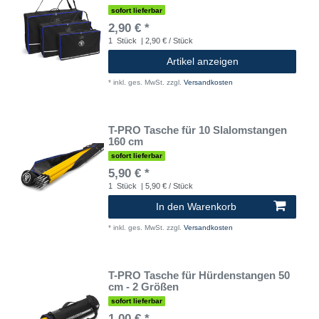
sofort lieferbar
2,90 € *
1
Stück
| 2,90 € / Stück
Artikel anzeigen
*
inkl. ges. MwSt.
zzgl.
Versandkosten
T-PRO Tasche für 10 Slalomstangen
160 cm
sofort lieferbar
5,90 € *
1
Stück
| 5,90 € / Stück
In den Warenkorb
*
inkl. ges. MwSt.
zzgl.
Versandkosten
T-PRO Tasche für Hürdenstangen 50
cm - 2 Größen
sofort lieferbar
1,00 € *