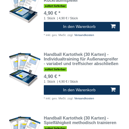
Rückraumspieler
sofort lieferbar
4,90 € *
1
Stück
| 4,90 € / Stück
In den Warenkorb
*
inkl. ges. MwSt.
zzgl.
Versandkosten
Handball Kartothek (30 Karten) -
Individualtraining für Außenangreifer
- variabel und treffsicher abschließen
sofort lieferbar
4,90 € *
1
Stück
| 4,90 € / Stück
In den Warenkorb
*
inkl. ges. MwSt.
zzgl.
Versandkosten
Handball Kartothek (30 Karten) -
Spielfähigkeit methodisch trainieren
sofort lieferbar