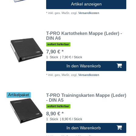
Artikel anzeigen
*
inkl. ges. MwSt.
zzgl.
Versandkosten
T-PRO Kartotheken Mappe (Leder) -
DIN A6
sofort lieferbar
7,90 € *
1
Stück
| 7,90 € / Stück
In den Warenkorb
*
inkl. ges. MwSt.
zzgl.
Versandkosten
T-PRO Trainingskarten Mappe (Leder)
Artikelpaket
- DIN A5
sofort lieferbar
8,90 € *
1
Stück
| 8,90 € / Stück
In den Warenkorb