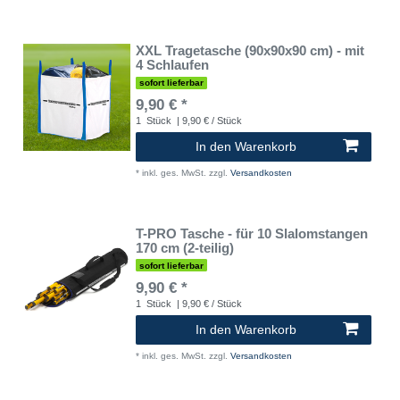
XXL Tragetasche (90x90x90 cm) - mit
4 Schlaufen
sofort lieferbar
9,90 € *
1
Stück
| 9,90 € / Stück
In den Warenkorb
*
inkl. ges. MwSt.
zzgl.
Versandkosten
T-PRO Tasche - für 10 Slalomstangen
170 cm (2-teilig)
sofort lieferbar
9,90 € *
1
Stück
| 9,90 € / Stück
In den Warenkorb
*
inkl. ges. MwSt.
zzgl.
Versandkosten