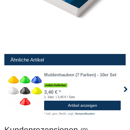
Ähnliche Artikel
Muldenhauben (7 Farben) - 10er Set
sofort lieferbar
3,40 € *
1
Satz
| 3,40 € / Satz
Artikel anzeigen
*
inkl. ges. MwSt.
zzgl.
Versandkosten
Kundenrezensionen