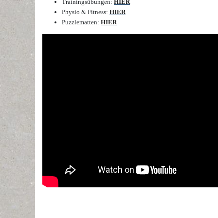
Trainingsübungen:
HIER
Physio & Fitness:
HIER
Puzzlematten:
HIER