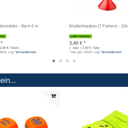
ionsleiter - flach 6 m
Muldenhauben (7 Farben) - 10e
rbar
sofort lieferbar
 *
3,40 € *
2,90 € / Stück
1
Satz
| 3,40 € / Satz
 MwSt.
zzgl.
Versandkosten
*
inkl. ges. MwSt.
zzgl.
Versandkosten
in...