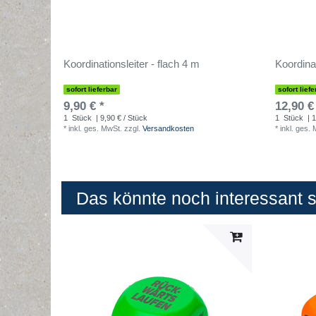
Koordinationsleiter - flach 4 m
Koordinat
sofort lieferbar
sofort liefe
9,90 € *
12,90 €
1
Stück
| 9,90 € / Stück
1
Stück
| 1
*
inkl. ges. MwSt.
zzgl.
Versandkosten
*
inkl. ges.
Das könnte noch interessant se