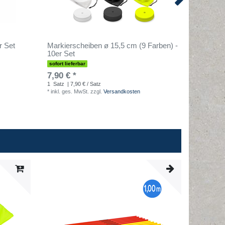
r Set
Markierscheiben ø 15,5 cm (9 Farben) -
Markiers
10er Set
10er Se
sofort lieferbar
sofort lief
7,90 € *
9,90 € 
1
Satz
| 7,90 € / Satz
1
Stück
| 
*
inkl. ges. MwSt.
zzgl.
Versandkosten
*
inkl. ges