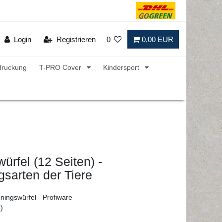
Login
Registrieren
0
0,00 EUR
druckung
T-PRO Cover
Kindersport
ürfel (12 Seiten) -
sarten der Tiere
ningswürfel - Profiware
)