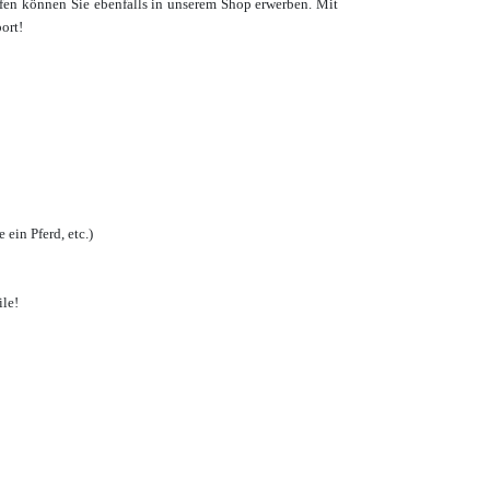
fen
können Sie ebenfalls in unserem Shop erwerben. Mit
ort!
ein Pferd, etc.)
ile!