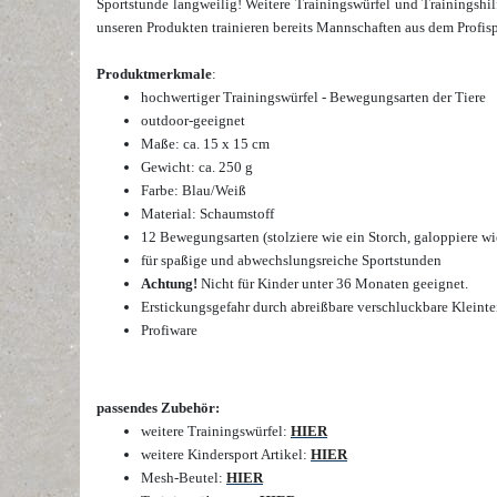
Sportstunde langweilig! Weitere Trainingswürfel
und Trainingshil
unseren Produkten trainieren bereits Mannschaften aus dem Profisp
Produktmerkmale
:
hochwertiger
Trainingswürfel - Bewegungsarten der Tiere
outdoor-geeignet
Maße: ca. 15 x 15 cm
Gewicht: ca. 250 g
Farbe: Blau/Weiß
Material: Schaumstoff
12 Bewegungsarten (stolziere wie ein Storch, galoppiere wie 
für spaßige und abwechslungsreiche Sportstunden
Achtung!
Nicht für Kinder unter 36 Monaten geeignet.
Erstickungsgefahr durch abreißbare verschluckbare Kleinte
Profiware
passendes Zubehör:
weitere Trainingswürfel:
HIER
weitere Kindersport Artikel:
HIER
Mesh-Beutel:
HIER