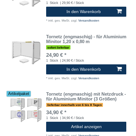
1
Stück
| 29,90 € / Stück
In den Warenkorb
*
inkl. ges. MwSt.
zzgl.
Versandkosten
Tornetz (engmaschig) - für Aluminium
Minitor 1,20 x 0,80 m
sofort lieferbar
24,90 € *
1
Stück
| 24,90 € / Stück
In den Warenkorb
*
inkl. ges. MwSt.
zzgl.
Versandkosten
Tornetz (engmaschig) mit Netzdruck -
Artikelpaket
für Aluminium Minitor (3 Größen)
lieferbar innerhalb von 6 bis 8 Tagen
34,90 € *
1
Stück
| 34,90 € / Stück
Artikel anzeigen
*
inkl. ges. MwSt.
zzgl.
Versandkosten