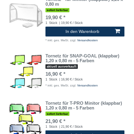
0,80 m
sofort lieferbar
19,90 € *
1
Stück
| 19,90 € / Stück
In den Warenkorb
*
inkl. ges. MwSt.
zzgl.
Versandkosten
Tornetz für SNAP-GOAL (klappbar)
1,20 x 0,80 m - 5 Farben
aktuell ausverkauft
16,90 € *
1
Stück
| 16,90 € / Stück
*
inkl. ges. MwSt.
zzgl.
Versandkosten
Tornetz für T-PRO Minitor (klappbar)
1,20 x 0,80 m - 5 Farben
sofort lieferbar
21,90 € *
1
Stück
| 21,90 € / Stück