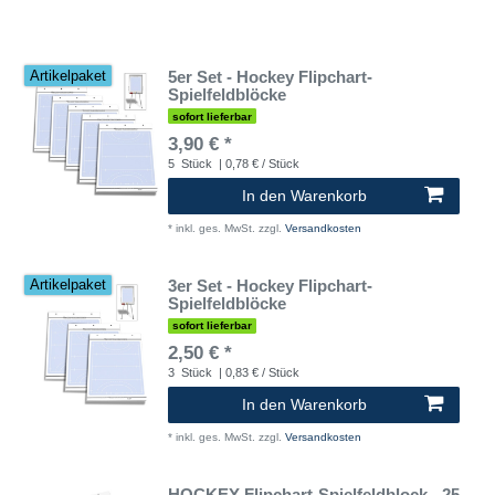
5er Set - Hockey Flipchart-
Artikelpaket
Spielfeldblöcke
sofort lieferbar
3,90 € *
5
Stück
| 0,78 € / Stück
In den Warenkorb
*
inkl. ges. MwSt.
zzgl.
Versandkosten
3er Set - Hockey Flipchart-
Artikelpaket
Spielfeldblöcke
sofort lieferbar
2,50 € *
3
Stück
| 0,83 € / Stück
In den Warenkorb
*
inkl. ges. MwSt.
zzgl.
Versandkosten
HOCKEY Flipchart-Spielfeldblock - 25