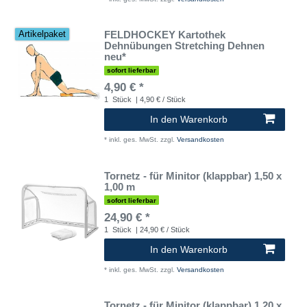
FELDHOCKEY Kartothek
Artikelpaket
Dehnübungen Stretching Dehnen
neu*
sofort lieferbar
4,90 € *
1
Stück
| 4,90 € / Stück
In den Warenkorb
*
inkl. ges. MwSt.
zzgl.
Versandkosten
Tornetz - für Minitor (klappbar) 1,50 x
1,00 m
sofort lieferbar
24,90 € *
1
Stück
| 24,90 € / Stück
In den Warenkorb
*
inkl. ges. MwSt.
zzgl.
Versandkosten
Tornetz - für Minitor (klappbar) 1,20 x