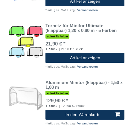
Artikel anzeigen
*
inkl. ges. MwSt.
zzgl.
Versandkosten
Tornetz für Minitor Ultimate
(klappbar) 1,20 x 0,80 m - 5 Farben
sofort lieferbar
21,90 € *
1
Stück
| 21,90 € / Stück
Artikel anzeigen
*
inkl. ges. MwSt.
zzgl.
Versandkosten
Aluminium Minitor (klappbar) - 1,50 x
1,00 m
sofort lieferbar
129,90 € *
1
Stück
| 129,90 € / Stück
In den Warenkorb
*
inkl. ges. MwSt.
zzgl.
Versandkosten