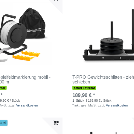
ielfeldmarkierung mobil -
T-PRO Gewichtsschlitten - zie
100 m
schieben
rbar
sofort lieferbar
 *
189,90 € *
9,90 € / Stück
1
Stück
| 189,90 € / Stück
 MwSt.
zzgl.
Versandkosten
*
inkl. ges. MwSt.
zzgl.
Versandkosten
aket