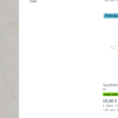
*
inkl. ges.
Sale
Artikelp
Spielfel
m
sofort liefe
19,90 €
1
Stück
| 1
*
inkl. ges.