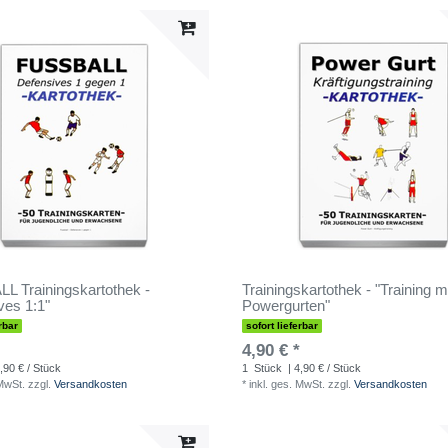
 Trainingskartothek -
Trainingskartothek - "Training m
ves 1:1"
Powergurten"
rbar
sofort lieferbar
4,90 € *
,90 € / Stück
1
Stück
| 4,90 € / Stück
 MwSt.
zzgl.
Versandkosten
*
inkl. ges. MwSt.
zzgl.
Versandkosten