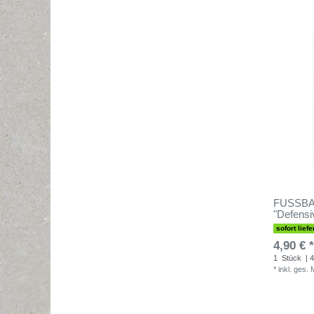
FUSSBALL
"Defensi
sofort liefe
4,90 € *
1
Stück
| 4
*
inkl. ges.