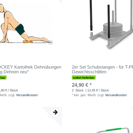
KEY Kartothek Dehnübungen
2er Set Schubstangen - für T-
ng Dehnen neu*
Gewichtsschlitten
rbar
sofort lieferbar
24,90 € *
,90 € / Stück
2
Stück
| 12,45 € / Stück
 MwSt.
zzgl.
Versandkosten
*
inkl. ges. MwSt.
zzgl.
Versandkosten