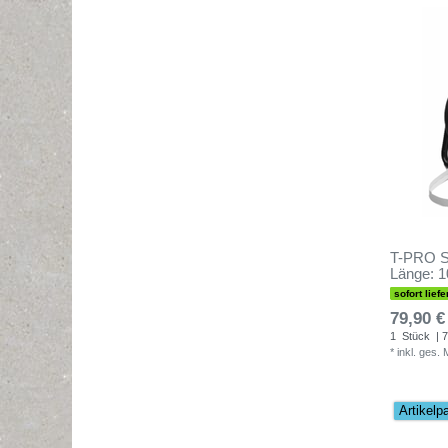
T-PRO Sp
Länge: 
sofort liefe
79,90 €
1
Stück
| 7
*
inkl. ges.
Artikelp