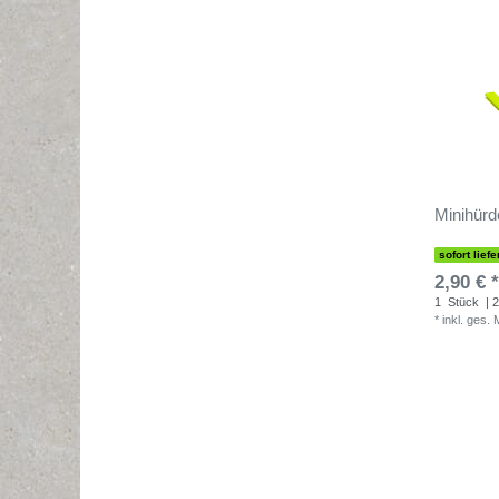
Minihürd
sofort liefe
2,90 € *
1
Stück
| 2
*
inkl. ges.