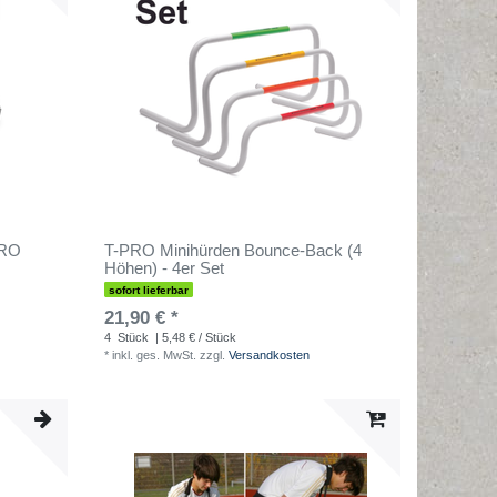
PRO
T-PRO Minihürden Bounce-Back (4
Höhen) - 4er Set
sofort lieferbar
21,90 € *
4
Stück
| 5,48 € / Stück
*
inkl. ges. MwSt.
zzgl.
Versandkosten