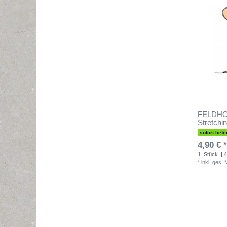
FELDHOC
Stretchi
sofort liefe
4,90 € *
1
Stück
| 4
*
inkl. ges.