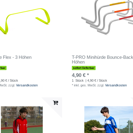
e Flex - 3 Höhen
T-PRO Minihürde Bounce-Back 
Höhen
rbar
sofort lieferbar
4,90 € *
,90 € / Stück
1
Stück
| 4,90 € / Stück
 MwSt.
zzgl.
Versandkosten
*
inkl. ges. MwSt.
zzgl.
Versandkosten