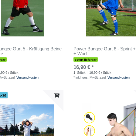
ngee Gurt 5 - Kräftigung Beine
Power Bungee Gurt 8 - Sprint 
ke
+ Wurf
rbar
sofort lieferbar
16,90 € *
,90 € / Stück
1
Stück
| 16,90 € / Stück
 MwSt.
zzgl.
Versandkosten
*
inkl. ges. MwSt.
zzgl.
Versandkosten
aket