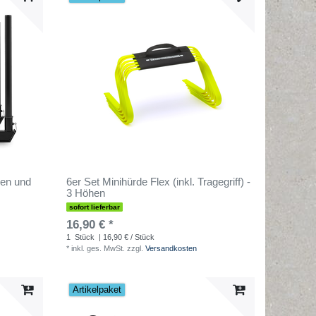
hen und
6er Set Minihürde Flex (inkl. Tragegriff) -
3 Höhen
sofort lieferbar
16,90 € *
1
Stück
| 16,90 € / Stück
*
inkl. ges. MwSt.
zzgl.
Versandkosten
Artikelpaket