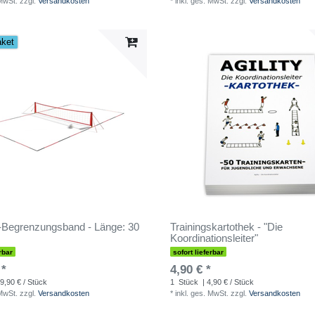
 MwSt.
zzgl.
Versandkosten
*
inkl. ges. MwSt.
zzgl.
Versandkosten
aket
d-Begrenzungsband - Länge: 30
Trainingskartothek - "Die
Koordinationsleiter"
rbar
sofort lieferbar
 *
4,90 € *
9,90 € / Stück
1
Stück
| 4,90 € / Stück
 MwSt.
zzgl.
Versandkosten
*
inkl. ges. MwSt.
zzgl.
Versandkosten