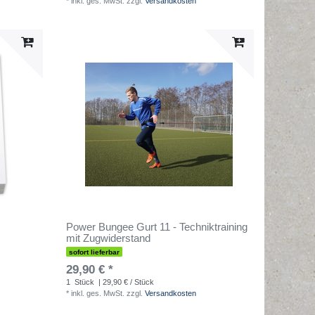
*
inkl. ges. MwSt.
zzgl.
Versandkosten
Power Bungee Gurt 11 - Techniktraining
mit Zugwiderstand
sofort lieferbar
29,90 € *
1
Stück
| 29,90 € / Stück
*
inkl. ges. MwSt.
zzgl.
Versandkosten