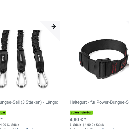
ngee-Seil (3 Stärken) - Länge:
Haltegurt - für Power-Bungee-Se
rbar
sofort lieferbar
 *
4,90 € *
4,90 € / Stück
1
Stück
| 4,90 € / Stück