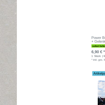
Power Bu
+ Gelen
sofort liefe
6,90 € *
1
Stück
| 6
*
inkl. ges.
Artikelp