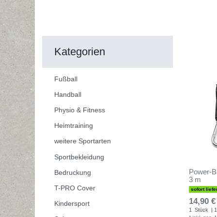
Kategorien
Fußball
Handball
Physio & Fitness
Heimtraining
weitere Sportarten
Sportbekleidung
Power-Bu
Bedruckung
3 m
T-PRO Cover
sofort liefe
14,90 €
Kindersport
1
Stück
| 1