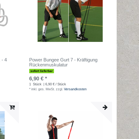
- 4
Power Bungee Gurt 7 - Kräftigung
Rückenmuskulatur
sofort lieferbar
6,90 € *
1
Stück
| 6,90 € / Stück
*
inkl. ges. MwSt.
zzgl.
Versandkosten