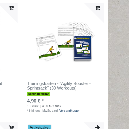
it
Trainingskarten - "Agility Booster -
Sprintsack" (30 Workouts)
sofort lieferbar
4,90 € *
1
Stück
| 4,90 € / Stück
*
inkl. ges. MwSt.
zzgl.
Versandkosten
Artikelpaket