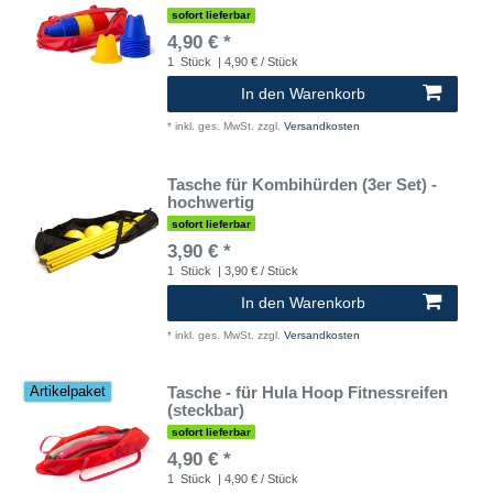
sofort lieferbar
4,90 € *
1
Stück
| 4,90 € / Stück
In den Warenkorb
*
inkl. ges. MwSt.
zzgl.
Versandkosten
Tasche für Kombihürden (3er Set) -
hochwertig
sofort lieferbar
3,90 € *
1
Stück
| 3,90 € / Stück
In den Warenkorb
*
inkl. ges. MwSt.
zzgl.
Versandkosten
Tasche - für Hula Hoop Fitnessreifen
Artikelpaket
(steckbar)
sofort lieferbar
4,90 € *
1
Stück
| 4,90 € / Stück