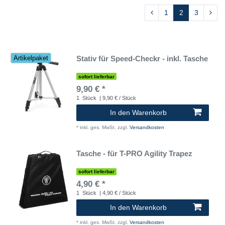
1
2
3
Stativ für Speed-Checkr - inkl. Tasche
Artikelpaket
sofort lieferbar
9,90 € *
1
Stück
| 9,90 € / Stück
In den Warenkorb
*
inkl. ges. MwSt.
zzgl.
Versandkosten
Tasche - für T-PRO Agility Trapez
sofort lieferbar
4,90 € *
1
Stück
| 4,90 € / Stück
In den Warenkorb
*
inkl. ges. MwSt.
zzgl.
Versandkosten