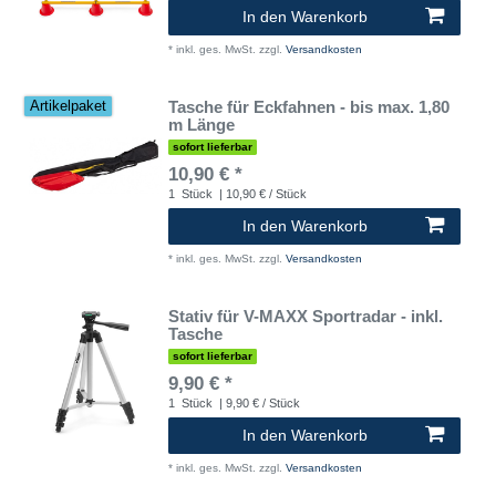
In den Warenkorb
*
inkl. ges. MwSt.
zzgl.
Versandkosten
Tasche für Eckfahnen - bis max. 1,80
Artikelpaket
m Länge
sofort lieferbar
10,90 € *
1
Stück
| 10,90 € / Stück
In den Warenkorb
*
inkl. ges. MwSt.
zzgl.
Versandkosten
Stativ für V-MAXX Sportradar - inkl.
Tasche
sofort lieferbar
9,90 € *
1
Stück
| 9,90 € / Stück
In den Warenkorb
*
inkl. ges. MwSt.
zzgl.
Versandkosten