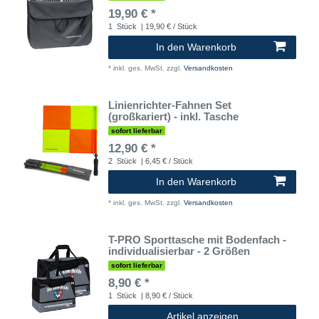
19,90 € *
1
Stück
| 19,90 € / Stück
In den Warenkorb
*
inkl. ges. MwSt.
zzgl.
Versandkosten
Linienrichter-Fahnen Set
(großkariert) - inkl. Tasche
sofort lieferbar
12,90 € *
2
Stück
| 6,45 € / Stück
In den Warenkorb
*
inkl. ges. MwSt.
zzgl.
Versandkosten
T-PRO Sporttasche mit Bodenfach -
individualisierbar - 2 Größen
sofort lieferbar
8,90 € *
1
Stück
| 8,90 € / Stück
Artikel anzeigen