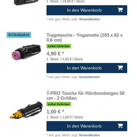
1
Stück
| 19,90 € / Stück
In den Warenkorb
*
inkl. ges. MwSt.
zzgl.
Versandkosten
Tragetasche - Yogamatte (183 x 62 x
Artikelpaket
0,6 cm)
sofort lieferbar
4,90 € *
1
Stück
| 4,90 € / Stück
In den Warenkorb
*
inkl. ges. MwSt.
zzgl.
Versandkosten
T-PRO Tasche für Hürdenstangen 50
cm - 2 Größen
sofort lieferbar
1,00 € *
1
Stück
| 1,00 € / Stück
In den Warenkorb
*
inkl. ges. MwSt.
zzgl.
Versandkosten