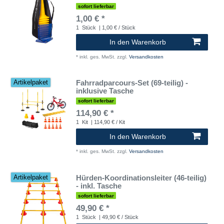
sofort lieferbar
1,00 € *
1
Stück
| 1,00 € / Stück
In den Warenkorb
*
inkl. ges. MwSt.
zzgl.
Versandkosten
Fahrradparcours-Set (69-teilig) -
Artikelpaket
inklusive Tasche
sofort lieferbar
114,90 € *
1
Kit
| 114,90 € / Kit
In den Warenkorb
*
inkl. ges. MwSt.
zzgl.
Versandkosten
Hürden-Koordinationsleiter (46-teilig)
Artikelpaket
- inkl. Tasche
sofort lieferbar
49,90 € *
1
Stück
| 49,90 € / Stück