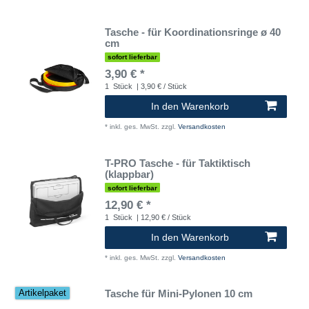
Tasche - für Koordinationsringe ø 40
cm
sofort lieferbar
3,90 € *
1
Stück
| 3,90 € / Stück
In den Warenkorb
*
inkl. ges. MwSt.
zzgl.
Versandkosten
T-PRO Tasche - für Taktiktisch
(klappbar)
sofort lieferbar
12,90 € *
1
Stück
| 12,90 € / Stück
In den Warenkorb
*
inkl. ges. MwSt.
zzgl.
Versandkosten
Tasche für Mini-Pylonen 10 cm
Artikelpaket