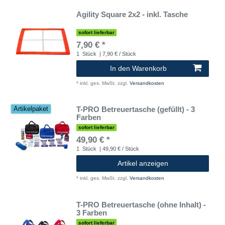
Agility Square 2x2 - inkl. Tasche
sofort lieferbar
7,90 € *
1
Stück
| 7,90 € / Stück
In den Warenkorb
*
inkl. ges. MwSt.
zzgl.
Versandkosten
T-PRO Betreuertasche (gefüllt) - 3
Artikelpaket
Farben
sofort lieferbar
49,90 € *
1
Stück
| 49,90 € / Stück
Artikel anzeigen
*
inkl. ges. MwSt.
zzgl.
Versandkosten
T-PRO Betreuertasche (ohne Inhalt) -
3 Farben
sofort lieferbar