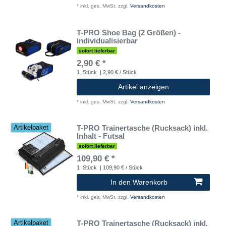
*
inkl. ges. MwSt.
zzgl.
Versandkosten
T-PRO Shoe Bag (2 Größen) -
individualisierbar
sofort lieferbar
2,90 € *
1
Stück
| 2,90 € / Stück
Artikel anzeigen
*
inkl. ges. MwSt.
zzgl.
Versandkosten
T-PRO Trainertasche (Rucksack) inkl.
Artikelpaket
Inhalt - Futsal
sofort lieferbar
109,90 € *
1
Stück
| 109,90 € / Stück
In den Warenkorb
*
inkl. ges. MwSt.
zzgl.
Versandkosten
T-PRO Trainertasche (Rucksack) inkl.
Artikelpaket