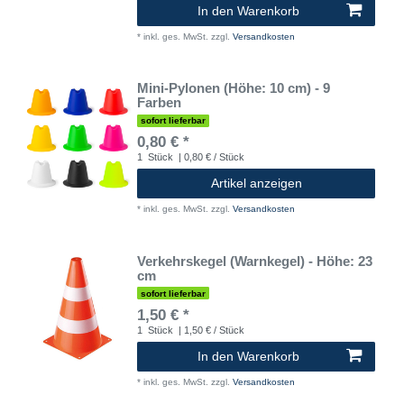
In den Warenkorb
*
inkl. ges. MwSt.
zzgl.
Versandkosten
Mini-Pylonen (Höhe: 10 cm) - 9
Farben
sofort lieferbar
0,80 € *
1
Stück
| 0,80 € / Stück
Artikel anzeigen
*
inkl. ges. MwSt.
zzgl.
Versandkosten
Verkehrskegel (Warnkegel) - Höhe: 23
cm
sofort lieferbar
1,50 € *
1
Stück
| 1,50 € / Stück
In den Warenkorb
*
inkl. ges. MwSt.
zzgl.
Versandkosten