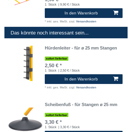
1
Stück
| 9,90 € / Stück
In den Warenkorb
*
inkl. ges. MwSt.
zzgl.
Versandkosten
Das könnte noch interessant sein...
Hürdenleiter - für ø 25 mm Stangen
sofort lieferbar
2,50 € *
1
Stück
| 2,50 € / Stück
In den Warenkorb
*
inkl. ges. MwSt.
zzgl.
Versandkosten
Scheibenfuß - für Stangen ø 25 mm
sofort lieferbar
3,30 € *
1
Stück
| 3,30 € / Stück