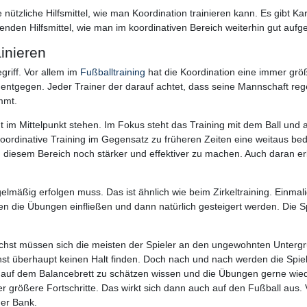
 nützliche Hilfsmittel, wie man Koordination trainieren kann. Es gibt K
nden Hilfsmittel, wie man im koordinativen Bereich weiterhin gut aufgest
inieren
egriff. Vor allem im
Fußballtraining
hat die Koordination eine immer grö
entgegen. Jeder Trainer der darauf achtet, dass seine Mannschaft rege
mmt.
cht im Mittelpunkt stehen. Im Fokus steht das Training mit dem Ball 
ordinative Training im Gegensatz zu früheren Zeiten eine weitaus bed
 in diesem Bereich noch stärker und effektiver zu machen. Auch daran 
elmäßig erfolgen muss. Das ist ähnlich wie beim Zirkeltraining. Einmali
en die Übungen einfließen und dann natürlich gesteigert werden. Die Sp
nächst müssen sich die meisten der Spieler an den ungewohnten Unterg
chst überhaupt keinen Halt finden. Doch nach und nach werden die Spi
it auf dem Balancebrett zu schätzen wissen und die Übungen gerne wi
rößere Fortschritte. Das wirkt sich dann auch auf den Fußball aus. Vor
der Bank.