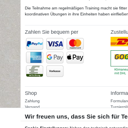
Die Teilnahme am regelmäßigen Training macht sie fitter
koordinativen Übungen in ihre Einheiten haben einfließ
Zahlen Sie bequem per
Zustell
Shop
Informa
Zahlung
Formular
Versand
Turnierpl
Rückgabe
Fußballtr
Helpcenter
Tipps & I
Download-Kataloge
Übungss