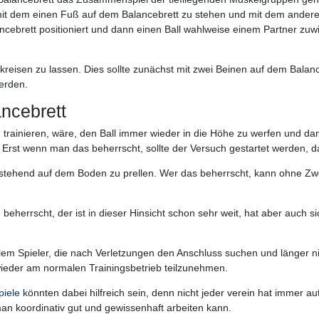
mit dem einen Fuß auf dem Balancebrett zu stehen und mit dem anderen 
brett positioniert und dann einen Ball wahlweise einem Partner zuwirf
kreisen zu lassen. Dies sollte zunächst mit zwei Beinen auf dem Balan
erden.
ancebrett
zu trainieren, wäre, den Ball immer wieder in die Höhe zu werfen und
. Erst wenn man das beherrscht, sollte der Versuch gestartet werden, d
t stehend auf dem Boden zu prellen. Wer das beherrscht, kann ohne Zw
errscht, der ist in dieser Hinsicht schon sehr weit, hat aber auch si
 allem Spieler, die nach Verletzungen den Anschluss suchen und länger n
wieder am normalen Trainingsbetrieb teilzunehmen.
piele
könnten dabei hilfreich sein, denn nicht jeder verein hat immer au
an koordinativ gut und gewissenhaft arbeiten kann.