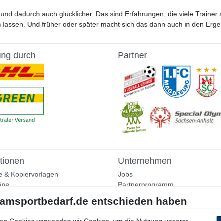
 und dadurch auch glücklicher. Das sind Erfahrungen, die viele Traine
en lassen. Und früher oder später macht sich das dann auch in den Er
ung durch
Partner
tionen
Unternehmen
e & Kopiervorlagen
Jobs
äne
Partnerprogramm
aining
Widerrufsrecht
nformationen
Bestellung widerrufen
ammlung