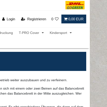
Login
Registrieren
0
0,00 EUR
druckung
T-PRO Cover
Kindersport
gsbetrieb weiter auszubauen und zu verfeinern.
n sich mit einem oder zwei Beinen auf das Balancebrett
uchen das Balancebrett in der Mitte auszugleichen. Wer
annt. Es gibt verschiedene Übungen, die dann auf dem