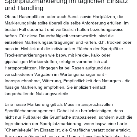
Sportplatzmarkierung im täglichen Einsatz
und Handling
Ob auf Rasenplätzen oder auch Sand- sowie Hartplätzen, die
Markierungslinie sollte überall die selbe Anforderung erfüllen: Im
besten Fall dauerhaft und verlässlich halten beziehungsweise
haften. Für diese Dauerhaftigkeit verantwortlich, sind die
einzelnen Markierungsauftragungen und -arten, d.h. trocken oder
nass im Hinblick auf die individuellen Flächen der Sportplätze.
Trockenmarkierungen wie bspw. mit kreide-, kalk- oder
gipshaltigen Markierstoffen, erfolgen vornehmlich auf
Hartsportplätzen. Hingegen ist bei Rasen aufgrund der
verschiedenen Vorgaben im Wartungsmanagement -
Inanspruchnahme, Witterung, Empfindlichkeit des Naturguts - die
flüssige Markierung empfohlen. Sie impliziert einfach
langanhaltende Nutzungsvorteile.
Eine nasse Markierung gilt als Muss im anspruchsvollen
Sportflächenmanagement .Dabei ist zu berücksichtigen, dass
nicht nur Fußballer die Grünfläche strapazieren, sondern auch die
Ingredienzien der Sportplatzmarkierung, wenn bspw. eine harte
"Chemiekeule" im Einsatz ist, die Grasfläche verätzt oder erstickt.
Aus diesem Grund ist auch das Thema Umweltverträglichkeit bei