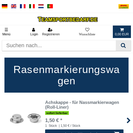
☰
Menü
Login
Registrieren
0,00 EUR
Rasenmarkierungswa
gen
Achskappe - für Nassmarkierwagen
(Roll-Liner)
sofort lieferbar
1,50 € *
1
Stück
| 1,50 € / Stück