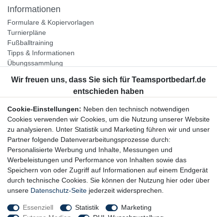
Informationen
Formulare & Kopiervorlagen
Turnierpläne
Fußballtraining
Tipps & Informationen
Übungssammlung
Unternehmen
Jobs
Partnerprogramm
Cookie-Einstellungen:
Neben den technisch notwendigen
Widerrufsrecht
Cookies verwenden wir Cookies, um die Nutzung unserer Website
zu analysieren. Unter Statistik und Marketing führen wir und unser
Bestellung widerrufen
Partner folgende Datenverarbeitungsprozesse durch:
Datenschutzerklärung
Personalisierte Werbung und Inhalte, Messungen und
AGB
Werbeleistungen und Performance von Inhalten sowie das
Impressum
Speichern von oder Zugriff auf Informationen auf einem Endgerät
durch technische Cookies. Sie können der Nutzung hier oder über
Newsletter
unsere
Datenschutz-Seite
jederzeit widersprechen.
Gerne halten wir Sie auf dem Laufenden, hier geht es zur:
Essenziell
Statistik
Marketing