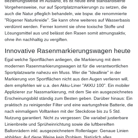
beziehungsweise im Ausland, es ist heute eine standardisierte
Vorgehensweise, nur auf Sportplatzmarkierungn zu setzen, die
auch die Natur pfleglich behandeln, wie bspw. die renommierte
"Rügener Naturkreide". Sie kann ohne weiteres auf Wasserbasis
verdünnt werden. Ferner kommt sie ohne toxische Stoffe und
Lösungsmittel aus und belässt den Rasen somit atmungsaktiv,
ohne ihn nachhaltig zu vergiften.
Innovative Rasenmarkierungswagen heute
Egal welche Sportflächen anliegen, die Markierung mit dem
modernen Rasenmarkierungswagen ist für die verantwortlichen
Sportplatzwarte nahezu ein Muss. Wer die "Ideallinie" in der
Markierung von Sportflächen nicht aus den Augen verlieren will,
dem empfehlen wir u.a. den Akku-Liner "AKKU 100". Ein mobiler
Applizierer zur Nassmarkierung, mit dem Sie ein ausgezeichnetes
Erscheinungsbild ständig zum Besten geben. Darüber hinaus: Ein
praktisch zu reinigender Filter und eine wartungsfreie Batterie, die
nach einmaligem Volltanken mit der Steckdose bis zu 5 Std.
Nutzung garantiert. Nicht zu vergessen: Die variabel justierbare
Linienbreite und Sprüheinrichtung sowie die luftbereiften
Ballonrädern inkl. ausgezeichnetem Rollenlager. Genaue Linien
abbilden: Auf diese Weise kein Problem. Natürlich alles