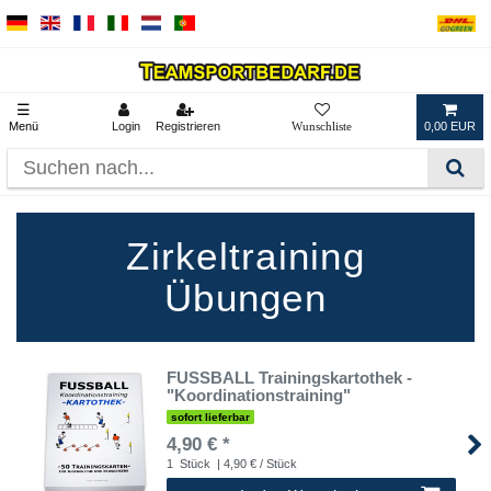
☰
Menü
Login
Registrieren
0,00 EUR
Zirkeltraining
Übungen
FUSSBALL Trainingskartothek -
"Koordinationstraining"
sofort lieferbar
4,90 € *
1
Stück
| 4,90 € / Stück