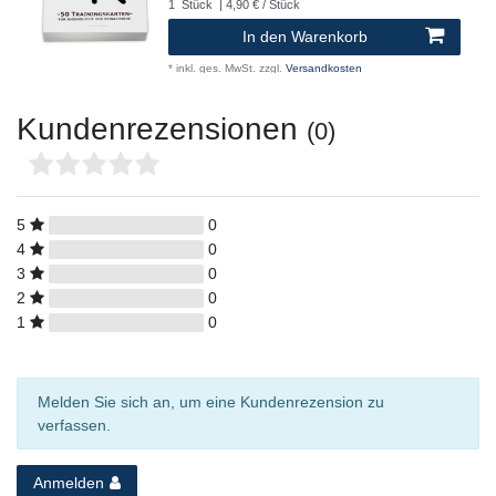
1
Stück
| 4,90 € / Stück
In den Warenkorb
*
inkl. ges. MwSt.
zzgl.
Versandkosten
Kundenrezensionen
(0)
5
0
4
0
3
0
2
0
1
0
Melden Sie sich an, um eine Kundenrezension zu
verfassen.
Anmelden