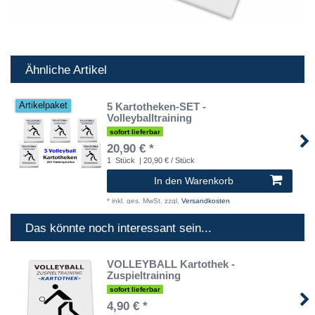
Ähnliche Artikel
5 Kartotheken-SET -
Artikelpaket
Volleyballtraining
sofort lieferbar
20,90 € *
1
Stück
| 20,90 € / Stück
In den Warenkorb
*
inkl. ges. MwSt.
zzgl.
Versandkosten
Das könnte noch interessant sein...
VOLLEYBALL Kartothek -
Zuspieltraining
sofort lieferbar
4,90 € *