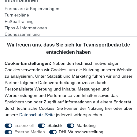
Informationen
Formulare & Kopiervorlagen
Turnierpläne
Fußballtraining
Tipps & Informationen
Übungssammlung
Unternehmen
Jobs
Partnerprogramm
Cookie-Einstellungen:
Neben den technisch notwendigen
Widerrufsrecht
Cookies verwenden wir Cookies, um die Nutzung unserer Website
zu analysieren. Unter Statistik und Marketing führen wir und unser
Bestellung widerrufen
Partner folgende Datenverarbeitungsprozesse durch:
Datenschutzerklärung
Personalisierte Werbung und Inhalte, Messungen und
AGB
Werbeleistungen und Performance von Inhalten sowie das
Impressum
Speichern von oder Zugriff auf Informationen auf einem Endgerät
durch technische Cookies. Sie können der Nutzung hier oder über
Newsletter
unsere
Datenschutz-Seite
jederzeit widersprechen.
Gerne halten wir Sie auf dem Laufenden, hier geht es zur:
Essenziell
Statistik
Marketing
Externe Medien
DHL Wunschzustellung
Newsletter-Anmeldung