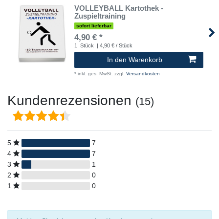
VOLLEYBALL Kartothek -
Zuspieltraining
sofort lieferbar
4,90 € *
1
Stück
| 4,90 € / Stück
In den Warenkorb
*
inkl. ges. MwSt.
zzgl.
Versandkosten
Kundenrezensionen
(15)
5
7
4
7
3
1
2
0
1
0