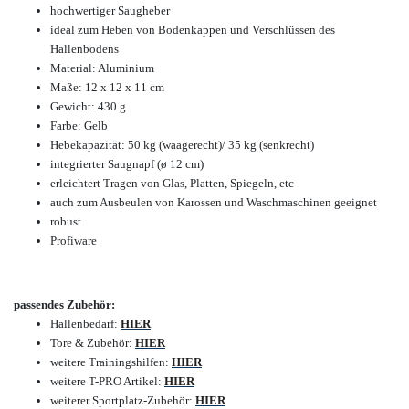
hochwertiger Saugheber
ideal zum Heben von Bodenkappen und Verschlüssen des
Hallenbodens
Material: Aluminium
Maße: 12 x 12 x 11 cm
Gewicht: 430 g
Farbe: Gelb
Hebekapazität: 50 kg (waagerecht)/ 35 kg (senkrecht)
integrierter Saugnapf (
ø 12 cm)
erleichtert Tragen von Glas, Platten, Spiegeln, etc
auch zum Ausbeulen von Karossen und Waschmaschinen geeignet
robust
Profiware
passendes Zubehör:
Hallenbedarf:
HIER
Tore & Zubehör:
HIER
weitere Trainingshilfen:
HIER
weitere T-PRO Artikel:
HIER
weiterer Sportplatz-Zubehör:
HIER