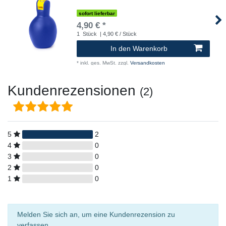
sofort lieferbar
4,90 € *
1
Stück
| 4,90 € / Stück
In den Warenkorb
*
inkl. ges. MwSt.
zzgl.
Versandkosten
Kundenrezensionen
(2)
5
2
4
0
3
0
2
0
1
0
Melden Sie sich an, um eine Kundenrezension zu
verfassen.