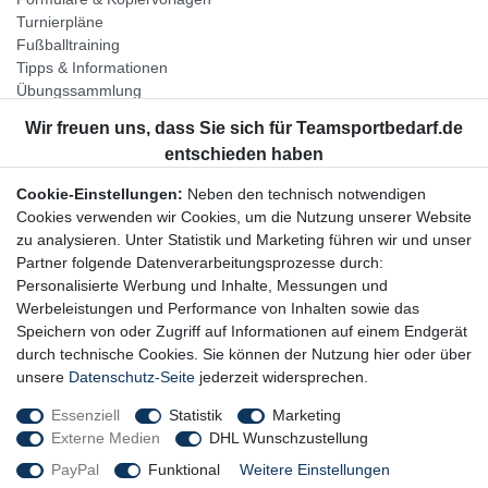
Turnierpläne
Fußballtraining
Tipps & Informationen
Übungssammlung
Unternehmen
Jobs
Partnerprogramm
Cookie-Einstellungen:
Neben den technisch notwendigen
Widerrufsrecht
Cookies verwenden wir Cookies, um die Nutzung unserer Website
zu analysieren. Unter Statistik und Marketing führen wir und unser
Bestellung widerrufen
Partner folgende Datenverarbeitungsprozesse durch:
Datenschutzerklärung
Personalisierte Werbung und Inhalte, Messungen und
AGB
Werbeleistungen und Performance von Inhalten sowie das
Impressum
Speichern von oder Zugriff auf Informationen auf einem Endgerät
durch technische Cookies. Sie können der Nutzung hier oder über
Newsletter
unsere
Datenschutz-Seite
jederzeit widersprechen.
Gerne halten wir Sie auf dem Laufenden, hier geht es zur:
Essenziell
Statistik
Marketing
Externe Medien
DHL Wunschzustellung
Newsletter-Anmeldung
PayPal
Funktional
Weitere Einstellungen