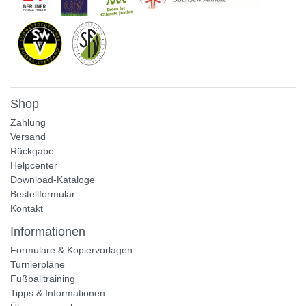
Shop
Zahlung
Versand
Rückgabe
Helpcenter
Download-Kataloge
Bestellformular
Kontakt
Informationen
Formulare & Kopiervorlagen
Turnierpläne
Fußballtraining
Tipps & Informationen