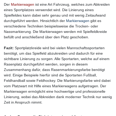
Der
Markierwagen
ist eine Art Fahrzeug, welches zum Abkreiden
eines Sportplatzes verwendet wird. Die Linierung eines
Spielfeldes kann dabei sehr genau und mit wenig Zeitaufwand
durchgeführt werden. Hinsichtlich der
Markierwagen
gibt es
verschiedene Techniken beispielsweise die Trocken- oder
Nassmarkierung. Die Markierwagen werden mit Spielfeldkreide
befüllt und anschließend über den Platz geschoben.
Fazit:
Sportplatzkreide wird bei vielen Mannschaftssportarten
benötigt, um das Spielfeld abzukreiden und dadurch für eine
sichtbare Linierung zu sorgen. Alle Sportarten, welche auf einem
Rasenplatz durchgeführt werden, sorgen in diesem
Zusammenhang dafür, dass Rasenmarkierungsfarbe benötigt
wird. Einige Beispiele hierfür sind die Sportarten Fußball,
Feldhandball sowie Feldhockey. Die Markierungsfarbe wird dabei
vom Platzwart mit Hilfe eines Markierwagens aufgetragen. Der
Markierwagen ermöglicht eine hochwertige und professionelle
Linierung, wobei das Abkreiden dank moderner Technik nur wenig
Zeit in Anspruch nimmt.