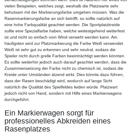
vielen Beispielen, welches zeigt, weshalb die Platzwarte sehr
behutsam mit der Markierungsfarbe umgehen müssen. Was die
Rasenmarkierungsfarbe an sich betrifft, so sollte natürlich auf
eine hohe Farbqualität geachtet werden. Die Sportplatzkreide
sollte eine Spezialfarbe haben, welche weitestgehend wetterfest
ist und nicht so einfach vom Wind verweht werden kann. Am
häufigsten wird zur Platzmarkierung die Farbe Weiß verwendet.
Weiß ist sehr gut zu erkennen und sehr neutral, sodass die
Spieler nicht durch grelle Farben beeinträchtigt werden könnten.
Es sollte weiterhin jedoch auch darauf geachtet werden, dass die
Zusammensetzung der Farbe nicht zu chemisch ist, sodass die
Kreide unter Umständen ätzend wirkt. Dies könnte dazu führen,
dass der Rasen beschädigt wird, wodurch auf lange Sicht
natürlich die Qualität des Spielfeldes leiden würde. Platzwart
jedoch nicht von Hand, sondern mit Hilfe eines Markierwagens
durchgeführt.
Ein Markierwagen sorgt für
professionelles Abkreiden eines
Rasenplatzes