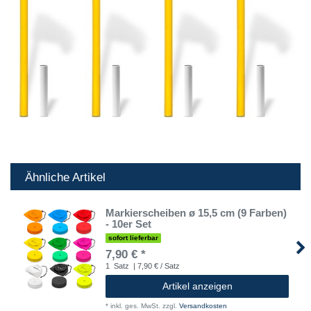
Ähnliche Artikel
Markierscheiben ø 15,5 cm (9 Farben)
- 10er Set
sofort lieferbar
7,90 € *
1
Satz
| 7,90 € / Satz
Artikel anzeigen
*
inkl. ges. MwSt.
zzgl.
Versandkosten