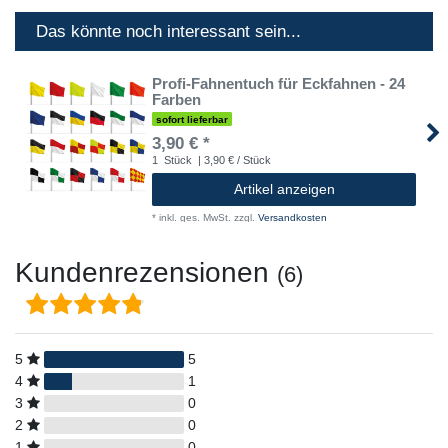
Das könnte noch interessant sein...
Profi-Fahnentuch für Eckfahnen - 24
Farben
sofort lieferbar
3,90 € *
1
Stück
| 3,90 € / Stück
Artikel anzeigen
*
inkl. ges. MwSt.
zzgl.
Versandkosten
Kundenrezensionen
(6)
5
5
4
1
3
0
2
0
1
0