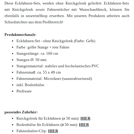
Diese Eckfahnen-Sets, werden ohne Knickgelenk geliefert. Eckfahnen-Sets
mit Knickgelenk sowie Fahnentücher mit Wunschaufdruck, können Sie
ebenfalls in unserem
Shop erwerben. Mit unseren Produkten arbeiten auch
Schiedsrichter aus dem Profibereich
!
Produktmerkmale
:
Eckfahnen-Set - ohne Knickgelenk (Farbe: Gelb)
Farbe: gelbe Stange + rote Fahne
Stangenlänge: ca. 160 cm
Stangen Ø: 50 mm
Stangenm
aterial: stabiles und hochelastisches PVC
Fahnenmaß: ca. 55 x 49 cm
Fahnenmaterial: Microfaser (wasserabweisend)
inkl. Bodenhülse
Profiware
passendes Zubehör:
Knickgelenk für Eckfahnen (ø 50 mm):
HIER
Bodenhülse für Eckfahnen (
50 mm)
:
HIER
ø
Fahnenhalter-Clip:
HIER