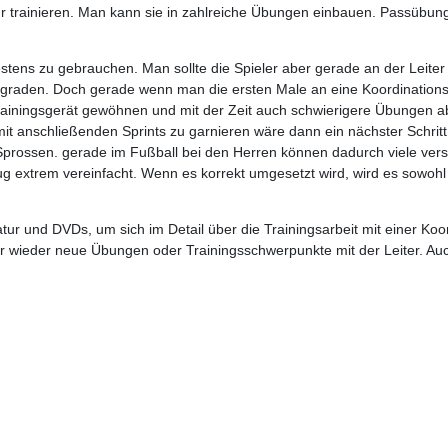
r trainieren. Man kann sie in zahlreiche Übungen einbauen. Passübung
stens zu gebrauchen. Man sollte die Spieler aber gerade an der Leiter n
graden. Doch gerade wenn man die ersten Male an eine Koordinationsl
ainingsgerät gewöhnen und mit der Zeit auch schwierigere Übungen abs
r mit anschließenden Sprints zu garnieren wäre dann ein nächster Schrit
r Sprossen. gerade im Fußball bei den Herren können dadurch viele ve
g extrem vereinfacht. Wenn es korrekt umgesetzt wird, wird es sowohl 
tur und DVDs, um sich im Detail über die Trainingsarbeit mit einer Koord
r wieder neue Übungen oder Trainingsschwerpunkte mit der Leiter. Auc