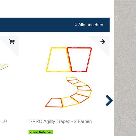
Alle ansehen
Artikel
- 10
T-PRO Agility Trapez - 2 Farben
Hürden-K
inkl. Ta
sofort lieferbar
sofort lief