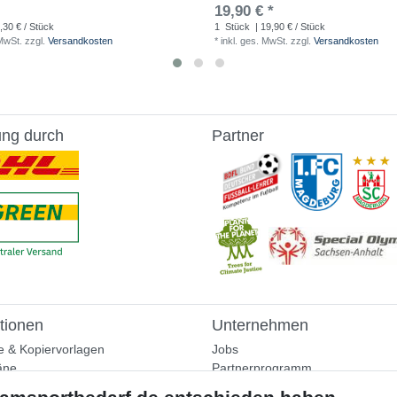
19,90 € *
,30 € / Stück
1
Stück
| 19,90 € / Stück
 MwSt.
zzgl.
Versandkosten
*
inkl. ges. MwSt.
zzgl.
Versandkosten
ung durch
Partner
tionen
Unternehmen
e & Kopiervorlagen
Jobs
äne
Partnerprogramm
aining
Widerrufsrecht