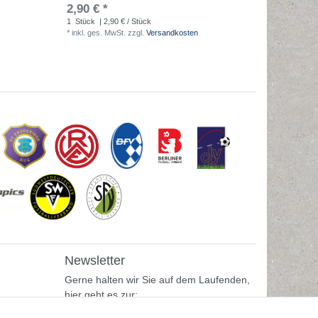
2,90 € *
49,90 €
1
Stück
| 2,90 € / Stück
1
Stück
| 
*
inkl. ges. MwSt.
zzgl.
Versandkosten
*
inkl. ges
Newsletter
Gerne halten wir Sie auf dem Laufenden,
hier geht es zur: