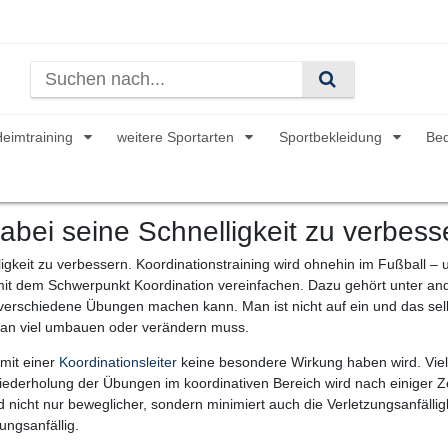
Heimtraining
weitere Sportarten
Sportbekleidung
Be
 dabei seine Schnelligkeit zu verbes
ligkeit zu verbessern. Koordinationstraining wird ohnehin im Fußball – 
 mit dem Schwerpunkt Koordination vereinfachen. Dazu gehört unter ande
le verschiedene Übungen machen kann. Man ist nicht auf ein und das s
an viel umbauen oder verändern muss.
 mit einer
Koordinationsleiter
keine besondere Wirkung haben wird. Vielme
derholung der Übungen im koordinativen Bereich wird nach einiger Zei
nicht nur beweglicher, sondern minimiert auch die Verletzungsanfälligke
zungsanfällig.