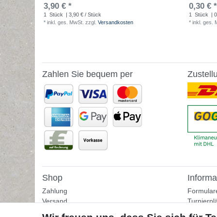
3,90 € *
0,30 € *
1
Stück
| 3,90 € / Stück
1
Stück
| 0
*
inkl. ges. MwSt.
zzgl.
Versandkosten
*
inkl. ges.
Zahlen Sie bequem per
Zustell
Shop
Informa
Zahlung
Formular
Versand
Turnierpl
Rückgabe
Fußballtr