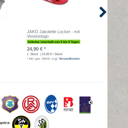
JAKO Jakolette Locker - mit
Fit@Hom
Vereinslogo
für dei
lieferbar innerhalb von 3 bis 5 Tagen
sofort lief
24,90 € *
0,00 € 
1
Stück
| 24,90 € / Stück
1
Stück
| 
*
inkl. ges. MwSt.
zzgl.
Versandkosten
*
inkl. ges