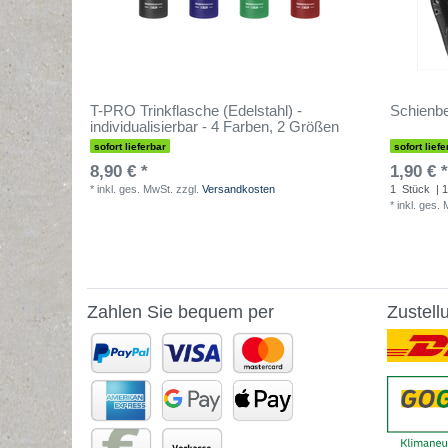
T-PRO Trinkflasche (Edelstahl) -
Schienbe
individualisierbar - 4 Farben, 2 Größen
sofort lieferbar
sofort liefe
8,90 € *
1,90 € *
*
inkl. ges. MwSt.
zzgl.
Versandkosten
1
Stück
| 1
*
inkl. ges.
Zahlen Sie bequem per
Zustell