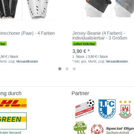
inschoner (Paar) - 4 Farben
Jersey-Beanie (4 Farben) -
individualisierbar - 3 Größen
rbar
sofort lieferbar
3,90 € *
,90 € / Stück
1
Stück
| 3,90 € / Stück
 MwSt.
zzgl.
Versandkosten
*
inkl. ges. MwSt.
zzgl.
Versandkosten
ung durch
Partner